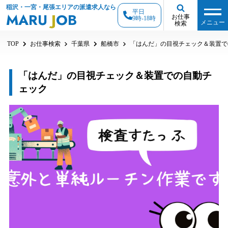
稲沢・一宮・尾張エリアの派遣求人なら
平日
MARU
J
OB
お仕事
9時-18時
メニュー
検索
TOP
お仕事検索
千葉県
船橋市
「はんだ」の目視チェック＆装置で
「はんだ」の目視チェック＆装置での自動チ
ェック