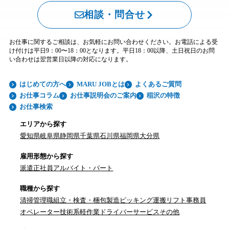
相談・問合せ
お仕事に関するご相談は、お気軽にお問い合わせください。お電話による受
け付けは平日9：00〜18：00となります。平日18：00以降、土日祝日のお問
い合わせは翌営業日以降の対応になります。
はじめての方へ
MARU JOBとは
よくあるご質問
お仕事コラム
お仕事説明会のご案内
稲沢の特徴
お仕事検索
エリアから探す
愛知県
岐阜県
静岡県
千葉県
石川県
福岡県
大分県
雇用形態から探す
派遣
正社員
アルバイト・パート
職種から探す
清掃
管理職
組立・検査・梱包
製造
ピッキング
運搬
リフト
事務員
オペレーター
技術系
軽作業
ドライバー
サービス
その他