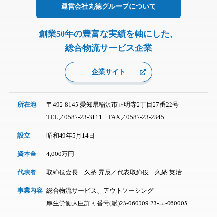
運営会社
丸徳グループに
ついて
創業50年の豊富な実績を軸にした、
総合物流サービス企業
企業サイト
所在地
〒492-8145 愛知県稲沢市正明寺2丁目27番22号
TEL／
0587-23-3111
FAX／0587-23-2345
設立
昭和49年5月14日
資本金
4,000万円
代表者
取締役会長 久納 昇辰／代表取締役 久納 英治
事業内容
総合物流サービス、アウトソーシング
厚生労働大臣許可番号(派)23-060009.23-ユ-060005