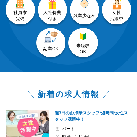
社員寮
入社特典
女性
残業少なめ
完備
付き
活躍中
未経験
副業OK
OK
新着の求人情報
週3日のお掃除スタッフ/短時間/女性ス
タッフ活躍中！
パート
時給 1,140円