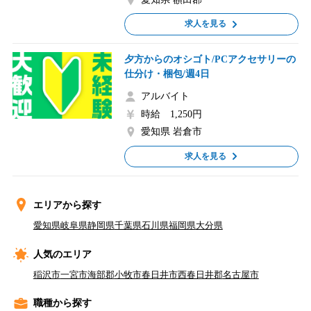
求人を見る
夕方からのオシゴト/PCアクセサリーの
仕分け・梱包/週4日
アルバイト
時給 1,250円
愛知県 岩倉市
求人を見る
エリアから探す
愛知県
岐阜県
静岡県
千葉県
石川県
福岡県
大分県
人気のエリア
稲沢市
一宮市
海部郡
小牧市
春日井市
西春日井郡
名古屋市
職種から探す