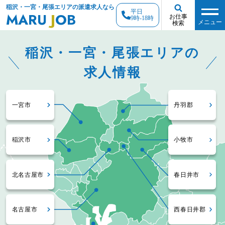
稲沢・一宮・尾張エリアの派遣求人なら
平日
MARU
J
OB
お仕事
9時-18時
メニュー
検索
稲沢・一宮・尾張エリアの
求人情報
一宮市
丹羽郡
稲沢市
小牧市
北名古屋市
春日井市
名古屋市
西春日井郡