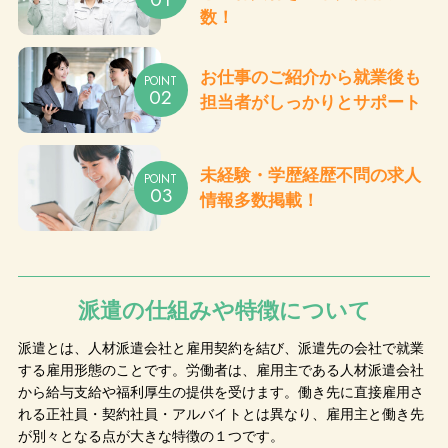
数！
お仕事のご紹介から
就業後も
POINT
02
担当者が
しっかりとサポート
未経験・
学歴経歴不問の
求人
POINT
03
情報多数掲載！
派遣の仕組みや特徴について
派遣とは、人材派遣会社と雇用契約を結び、派遣先の会社で就業
する雇用形態のことです。
労働者は、雇用主である人材派遣会社
から給与支給や福利厚生の提供を受けます。
働き先に直接雇用さ
れる正社員・契約社員・アルバイトとは異なり、雇用主と働き先
が別々となる点が大きな特徴の１つです。