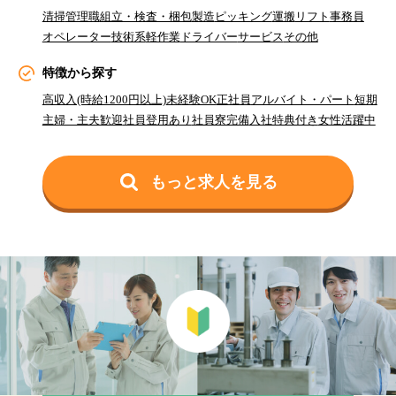
清掃
管理職
組立・検査・梱包
製造
ピッキング
運搬
リフト
事務員
オペレーター
技術系
軽作業
ドライバー
サービス
その他
特徴から探す
高収入(時給1200円以上)
未経験OK
正社員
アルバイト・パート
短期
主婦・主夫歓迎
社員登用あり
社員寮完備
入社特典付き
女性活躍中
もっと求人を見る