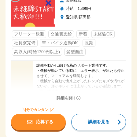
契約社員
土・日・祝日
休日
時給 1,300円
長期休暇（GW・夏季休暇・年末年始）
愛知県 額田郡
社保完備
社員寮あり
車通勤可
福利厚生
フリーター歓迎
交通費支給
新着
未経験OK
交通費支給（規定有り）
無料送迎あり
社員寮完備
車・バイク通勤OK
長期
高収入(時給1200円以上)
髪型自由
設備を動かし続ける為のサポート業務です。
・機械が動いている時に「エラー表示」が出たら停止
させて、マニュアルを確認します。
・機械から自動で出来上がったレンズにキズや汚れが
ないか、形がキレイに仕上がっているか確認します。
【主な業務内容】
仕事内容
・セットしたレンズの機械への投入
詳細を開く
・金型のセット、交換作業
・トラブル時のちょこっと停止業務
1分でカンタン！
機械に触ったことない方でも入社後丁寧に指導しま
応募する
詳細を見る
す。安心して下さい。
時給 1,300円
給与