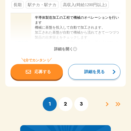
長期休暇（GW・夏季休暇・年末年始）
長期
駅チカ・駅ナカ
高収入(時給1200円以上)
・社保完備
・有給
半導体製造加工の工程で機械のオペレーションを行い
・車通勤可
福利厚生
ます
・交通費支給（会社規定有り）
機械に基盤を投入して自動で加工されます。
・社員寮完備 寮費（初月無料・2ヶ月目から3万円）
加工された基盤が自動で機械から流れてきて一つづつ
製品の出来栄えをチェックします
チェックした製品を専用ケースに入れ積み上げていき
仕事内容
ます。
詳細を開く
いっぱいになったら専用台車にて所定の場所に運搬し
ます
1分でカンタン！
機械に合わせて作業を行います。決して難しい作業で
はありませんよ♪
応募する
詳細を見る
時給 1,600円
給与
岐阜県揖斐郡大野町
勤務地
養老鉄道 広神戸駅 車10分
アクセス
北神戸駅 車10分
1
2
3
① ７：５８～１６：４２ （7時間40分）
時間
②１９：５８～翌４：４２ （7時間40分）
週休二日シフト制（4勤2休）
休日