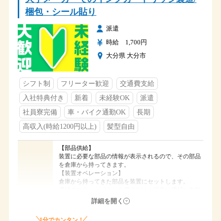
ＪＲ鶴崎駅から車で１０分
アクセス
梱包・シール貼り
3組3交替 ５勤２休
① ７：００～１５：４５ ７．７５ｈ
派遣
②１５：００～２３：４５ ７．７５ｈ
時給 1,700円
③２３：００～ ７：４５ ７．７５ｈ
4組3交替 ５勤１休２休
大分県 大分市
① ７：００～１５：２０ ７．３３ｈ
時間
②１５：００～２３：２０ ７．３３ｈ
③２３：００～ ７：２０ ７．３３ｈ
シフト制
フリーター歓迎
交通費支給
４組２交替 ３勤３休
① ７：００～１９：４０ １１．００ｈ
入社特典付き
新着
未経験OK
派遣
②１９：２０～ ７：２０ １０．５０ｈ
社員寮完備
車・バイク通勤OK
長期
土・日
高収入(時給1200円以上)
髪型自由
長期休暇（GW・夏季休暇・年末年始）
休日
シフトカレンダーによる
【部品供給】
◆社会保険完備
装置に必要な部品の情報が表示されるので、その部品
◆交通費支給（会社規定）
を倉庫から持ってきます。
◆社員寮完備
福利厚生
【装置オペレーション】
◆入社祝い金５万円支給
倉庫から持ってきた部品を装置にセットします。
◆食堂あり
機械のスタートボタンを押すだけ！組立は機械が自動
◆駐車場完備
でおこないます。
仕事内容
詳細を開く
【梱包・出荷】
1分でカンタン！