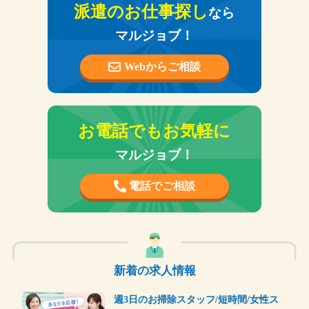
社会保険完備
派遣のお仕事探し
なら
交通費支給
福利厚生
駐車場あり
マルジョブ！
制服貸与
Webからご相談
お電話でもお気軽に
マルジョブ！
電話でご相談
新着の求人情報
週3日のお掃除スタッフ/短時間/女性ス