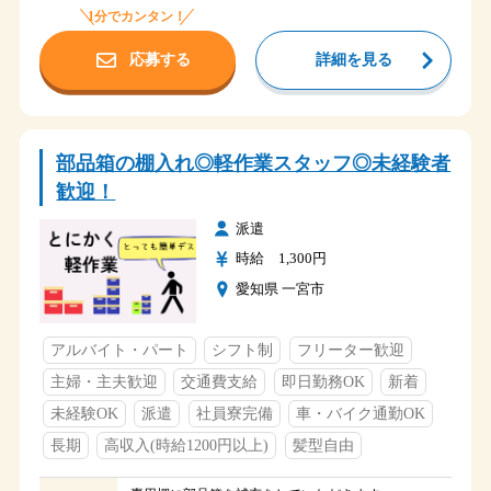
１パッレトには１２箱程度の箱が積まれています。
1分でカンタン！
時給 1,400円
給与
応募する
詳細を見る
愛知県瀬戸市惣作町
勤務地
瀬戸赤津 IC スグ
アクセス
自動車・バイク通勤がおススメです。
部品箱の棚入れ◎軽作業スタッフ◎未経験者
①6：25～15：05 7：35ｈ
②17：00～1：40 7：35ｈ
時間
歓迎！
①②２交替
派遣
土・日
休日
時給 1,300円
長期休暇（GW・夏季休暇・年末年始）
愛知県 一宮市
・各種保険完備
・交通費支給（会社規定）
福利厚生
・駐車場有
アルバイト・パート
シフト制
フリーター歓迎
・食堂・休憩室あり
主婦・主夫歓迎
交通費支給
即日勤務OK
新着
未経験OK
派遣
社員寮完備
車・バイク通勤OK
長期
高収入(時給1200円以上)
髪型自由