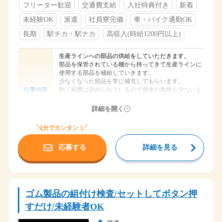
フリーター歓迎
交通費支給
入社特典付き
新着
※長期連休は
寮からは歩いて通勤 or 自転車通勤の方がほとんどで
GW（4～5月）
す。
未経験OK
派遣
社員寮完備
車・バイク通勤OK
夏季（8月）
冬季（12～1月）の年3回です。
※最寄り駅は名鉄江南駅・布袋駅となります。
長期
駅チカ・駅ナカ
高収入(時給1200円以上)
ただ、駅からの距離はかなりあり、地図上の直線距離
なお、生産状況によって4勤2休のシフトになることも
でも
あります。
生産ラインへの部品の供給をしていただきます。
2.5kmほどあります。（自転車があればラクラクで
部品を保管されている棚から持ってきて生産ラインに
す）
社会保険完備
使用する部品を補給していきます。
交通費支給（規定）
【１】08：00～16：45
少なくなった部品を常に補充してもらいます。
社員寮完備（寮費は40,000円前後の本人負担）
福利厚生
【２】20：00～05：00
動く範囲は決められているので身体の負担も少ないよ
仕事内容
社員食堂（夜勤時も利用可）
1週間ごとの2交替勤務を基本としています。
ですよ♪
駐車場・駐輪場あり
※部品は全て専用箱に入っています
詳細を開く
たとえば…
空になった箱は整理して所定の場所にキレイに積んで
今週の月火水木金は【１】
もらいます
1分でカンタン！
土日はお休み！
時間
時給 1,300円
給与
来週の月火水木金は【２】
応募する
詳細を見る
またまた土日はお休み！
福岡県北九州市八幡東区
勤務地
再来週は【１】、その次は【２】、
次は【１】、次は【２】
JR八幡駅から車で5分ほど
駅からの距離がけっこうありますので車での通勤の方
アクセス
そんな感じの出勤シフトですよ！
がより便利です
ゴム製品の組付け検査/セットしてボタン押
原則は土日休み
早番
すだけ/未経験者OK
祝日に関しては基本出勤なんです。
①6：25～15：05
ごめんなさい！
遅番