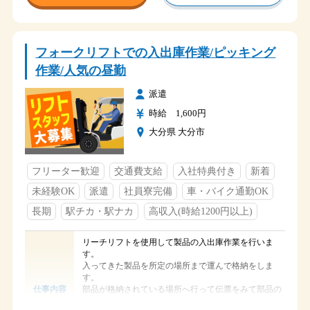
駅からの距離がけっこうありますので車での通勤の方
アクセス
がより便利です
早番
フォークリフトでの入出庫作業/ピッキング
①6：25～15：05
遅番
作業/人気の昼勤
②15：00～23：40
②16：00～0：40
時間
派遣
②17：00～1：40
時給 1,600円
遅番は、生産状況に応じて変更があります
大分県 大分市
教育期間中は早番①6：25～15：05の勤務になります
土・日
フリーター歓迎
交通費支給
入社特典付き
新着
長期休暇（GW・夏季休暇・年末年始）
休日
（9日～10日ほどの連休です）
未経験OK
派遣
社員寮完備
車・バイク通勤OK
各種社会保険完備
長期
駅チカ・駅ナカ
高収入(時給1200円以上)
交通費支給
制服貸与
福利厚生
社員寮完備
リーチリフトを使用して製品の入出庫作業を行いま
入社祝金支給
す。
有給休暇
入ってきた製品を所定の場所まで運んで格納をしま
す。
部品が格納されている場所へ行って伝票をみて部品の
仕事内容
ピッキングをします。