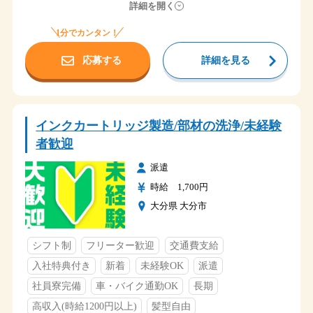
ピッキングした部品をパレットに集約させて出荷場ま
詳細を開く
で運んでいただきます。
リフト作業7割 ピッキング・伝票処理等3割
1分でカンタン！
時給 1,600円
給与
応募する
詳細を見る
大分県大分市
勤務地
ＪＲ鶴崎駅から車で10分
アクセス
①８：００～１７：００ ８ｈ
時間
インクカートリッジ製造/部材の洗浄/未経験
土・日
者歓迎
休日
長期休暇（GW・夏季休暇・年末年始）
派遣
◆社会保険完備
◆交通費支給（会社規定）
時給 1,700円
◆社員寮完備
福利厚生
大分県 大分市
◆入社祝い金５万円支給
◆食堂あり
◆駐車場完備
シフト制
フリーター歓迎
交通費支給
入社特典付き
新着
未経験OK
派遣
社員寮完備
車・バイク通勤OK
長期
高収入(時給1200円以上)
髪型自由