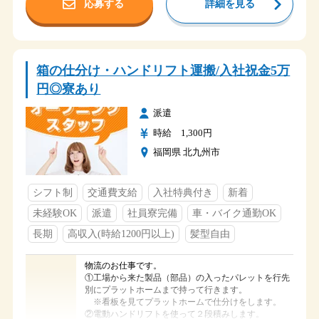
応募する
詳細を見る
国道155号線（萩原交差点）を西方に1.5kmほど直進！
西尾張中央道→萩原交差点→勤務地の順です。
アクセス
右にファミリーマート、左にローソンの間を抜けて
500ｍほど進んでいけばあります。
箱の仕分け・ハンドリフト運搬/入社祝金5万
1週間ごとの完全二交替の仕事です。
円◎寮あり
①06：25～15：05
②16：00～00：40
派遣
時間
交代勤務です。
時給 1,300円
※二交替が難しいという方がいらっしゃいましたら
福岡県 北九州市
一度相談ください！
週休2日制(土日休み)で年間休日120日以上！
シフト制
交通費支給
入社特典付き
新着
GW・夏季・冬季休暇は各1週間ほど！☆旅行や趣味も
楽しめる♪
未経験OK
派遣
社員寮完備
車・バイク通勤OK
休日
※長期連休は
長期
高収入(時給1200円以上)
髪型自由
GW（4～5月）
夏季（8月）
物流のお仕事です。
冬季（12～1月）の年3回です。
①工場から来た製品（部品）の入ったパレットを行先
・雇用保険
別にプラットホームまで持って行きます。
・健康保険
※看板を見てプラットホームで仕分けをします。
・介護保険
②電動ハンドリフトを使って２段積みします。