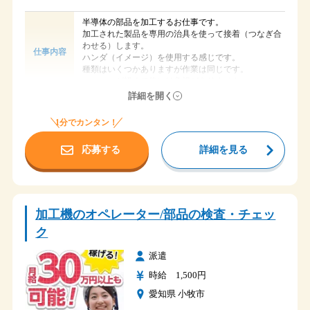
（9日～10日ほどの連休です）
半導体の部品を加工するお仕事です。
各種社会保険完備
加工された製品を専用の治具を使って接着（つなぎ合
交通費支給
わせる）します。
仕事内容
制服貸与
ハンダ（イメージ）を使用する感じです。
福利厚生
社員寮完備
種類はいくつかありますが作業は同じです。
入社祝金支給
一つ一つが軽くて体には負担がありません。
有給休暇
詳細を開く
時給 1,500円
給与
1分でカンタン！
小牧市多気中町
勤務地
国道４１号線 青山下屋敷交差点から車で２分
応募する
詳細を見る
アクセス
名鉄 徳重・名古屋芸大駅から車で９分
８：３０～１７：３０
時間
残業１～２ｈ/日あり
加工機のオペレーター/部品の検査・チェッ
土・日
休日
長期休暇（GW・夏季休暇・年末年始）
ク
・社会保険加入
派遣
・交通費支給（会社規定）
・駐車場完備
時給 1,500円
福利厚生
・制服貸与
愛知県 小牧市
・食堂あり（食事は持参）
・社員寮完備（１R）