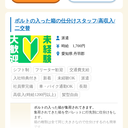
国道４１号線 青山下屋敷交差点から車で２分
アクセス
名鉄 徳重・名古屋芸大駅から車で９分
８：３０～１７：３０
時間
ボルトの入った箱の仕分けスタッフ/高収入/
残業１～２ｈ/日あり
二交替
土・日
休日
長期休暇（GW・夏季休暇・年末年始）
派遣
・社会保険加入
時給 1,700円
・交通費支給（会社規定）
愛知県 丹羽郡
・駐車場完備
福利厚生
・制服貸与
・食堂あり（食事は持参）
シフト制
フリーター歓迎
交通費支給
・社員寮完備（１R）
入社特典付き
新着
未経験OK
派遣
社員寮完備
車・バイク通勤OK
長期
高収入(時給1200円以上)
髪型自由
ボルトの入った箱が集荷されてきます。
集荷されてきた箱を空パレットに行先別に仕分けをし
ます。
箱の種類は全て同じ大きさなので仕分けするのも簡単
です。