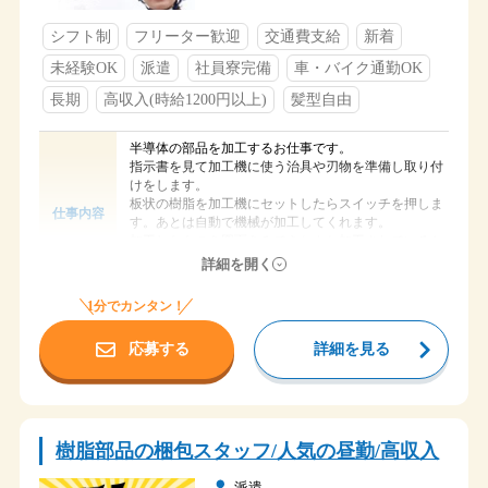
シフト制
フリーター歓迎
交通費支給
新着
未経験OK
派遣
社員寮完備
車・バイク通勤OK
長期
高収入(時給1200円以上)
髪型自由
半導体の部品を加工するお仕事です。
指示書を見て加工機に使う治具や刃物を準備し取り付
けをします。
板状の樹脂を加工機にセットしたらスイッチを押しま
仕事内容
す。あとは自動で機械が加工してくれます。
加工したものを図面をみてきちんと加工されているか
チェックします。
詳細を開く
加工する物の大きさは色々あります。
1分でカンタン！
時給 1,500円
給与
応募する
詳細を見る
小牧市多気中町
勤務地
国道４１号線 青山下屋敷交差点から車で２分
アクセス
名鉄 徳重・名古屋芸大駅から車で９分
①８：３０～１７：３０
樹脂部品の梱包スタッフ/人気の昼勤/高収入
②２０：３０～５：３０
時間
２交替
派遣