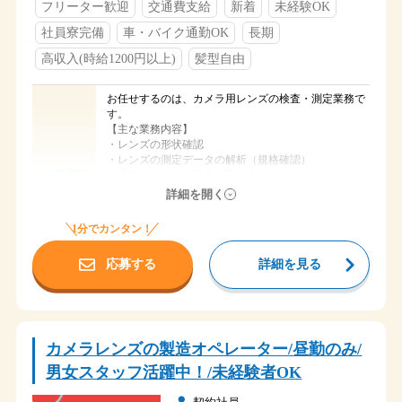
フリーター歓迎
交通費支給
新着
未経験OK
社員寮完備
車・バイク通勤OK
長期
高収入(時給1200円以上)
髪型自由
お任せするのは、カメラ用レンズの検査・測定業務で
す。
【主な業務内容】
・レンズの形状確認
・レンズの測定データの解析（規格確認）
・設備へのレンズ投入、取り出し
仕事内容
・検査の終わったレンズは決められたケースに入れて
詳細を開く
次の工程に回します。
1分でカンタン！
作業手順や機械操作は入社後丁寧に教えていただけま
す。工場勤務が初めての方でも安心です！
応募する
詳細を見る
時給 1,300円
給与
額田郡幸田町
勤務地
JR岡崎、JR幸田、
カメラレンズの製造オペレーター/昼勤のみ/
アクセス
名鉄東岡崎 送迎あり
男女スタッフ活躍中！/未経験者OK
８：３０～１７：３０ ８ｈ
時間