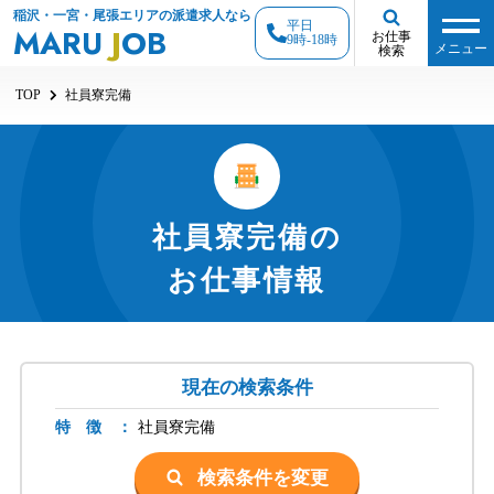
稲沢・一宮・尾張エリアの派遣求人なら
平日
MARU
J
OB
お仕事
9時-18時
メニュー
検索
TOP
社員寮完備
社員寮完備の
お仕事情報
現在の検索条件
特 徴 ：
社員寮完備
検索条件を変更