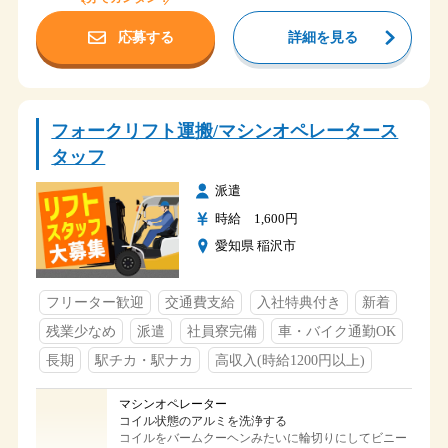
完成したカートリッジを箱に入れる。シールを貼る
応募する
詳細を見る
装置の日常点検や清掃もおこないます。
時給 1,700円
給与
大分県大分市
勤務地
フォークリフト運搬/マシンオペレータース
ＪＲ鶴崎駅から車で10分
アクセス
タッフ
3組3交替 ５勤２休
派遣
① ７：００～１５：４５ ７．７５ｈ
時給 1,600円
②１５：００～２３：４５ ７．７５ｈ
③２３：００～ ７：４５ ７．７５ｈ
愛知県 稲沢市
4組3交替 ５勤１休２休
① ７：００～１５：２０ ７．３３ｈ
時間
②１５：００～２３：２０ ７．３３ｈ
フリーター歓迎
交通費支給
入社特典付き
新着
③２３：００～ ７：２０ ７．３３ｈ
４組２交替 ３勤３休
残業少なめ
派遣
社員寮完備
車・バイク通勤OK
① ７：００～１９：４０ １１．００ｈ
②１９：２０～ ７：２０ １０．５０ｈ
長期
駅チカ・駅ナカ
高収入(時給1200円以上)
土・日
マシンオペレーター
長期休暇（GW・夏季休暇・年末年始）
休日
コイル状態のアルミを洗浄する
シフトカレンダーによる
コイルをバームクーヘンみたいに輪切りにしてビニー