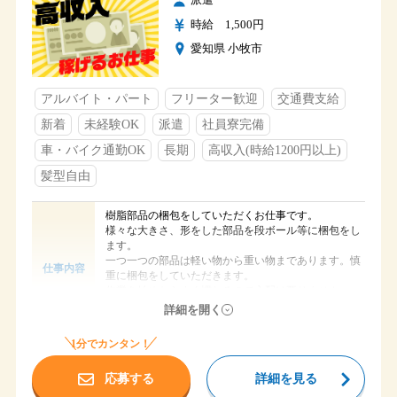
残業１～２ｈ/日あり
時給 1,500円
土・日
休日
長期休暇（GW・夏季休暇・年末年始）
愛知県 小牧市
・社会保険加入
・交通費支給（会社規定）
アルバイト・パート
フリーター歓迎
交通費支給
・駐車場完備
福利厚生
・制服貸与
新着
未経験OK
派遣
社員寮完備
・食堂あり（食事は持参）
車・バイク通勤OK
長期
高収入(時給1200円以上)
・社員寮完備（１R）
髪型自由
樹脂部品の梱包をしていただくお仕事です。
様々な大きさ、形をした部品を段ボール等に梱包をし
ます。
一つ一つの部品は軽い物から重い物まであります。慎
仕事内容
重に梱包をしていただきます。
作業を始めたらすぐ慣れるので心配は要りません。
分からないことは先輩が丁寧に教えてくれますので安
詳細を開く
心ですよ♪
1分でカンタン！
時給 1,500円
給与
応募する
詳細を見る
小牧市多気中町
勤務地