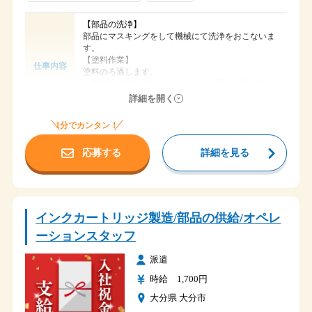
【部品の洗浄】
部品にマスキングをして機械にて洗浄をおこないま
す。
【塗料作業】
仕事内容
塗料のろ過します。
※不純物を目の細かいフィルターを通して取り除く
詳細を開く
装置の日常点検や清掃もおこないます。
1分でカンタン！
時給 1,700円
給与
応募する
詳細を見る
大分県大分市
勤務地
ＪＲ鶴崎駅から車で10分
アクセス
3組3交替 ５勤２休
① ７：００～１５：４５ ７．７５ｈ
インクカートリッジ製造/部品の供給/オペレ
②１５：００～２３：４５ ７．７５ｈ
③２３：００～ ７：４５ ７．７５ｈ
ーションスタッフ
4組3交替 ５勤１休２休
① ７：００～１５：２０ ７．３３ｈ
時間
派遣
②１５：００～２３：２０ ７．３３ｈ
時給 1,700円
③２３：００～ ７：２０ ７．３３ｈ
４組２交替 ３勤３休
大分県 大分市
① ７：００～１９：４０ １１．００ｈ