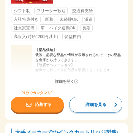
②１９：２０～ ７：２０ １０．５０ｈ
シフト制
フリーター歓迎
交通費支給
土・日
長期休暇（GW・夏季休暇・年末年始）
休日
入社特典付き
新着
未経験OK
派遣
シフトカレンダーによる
社員寮完備
車・バイク通勤OK
長期
◆社会保険完備
◆交通費支給（会社規定）
高収入(時給1200円以上)
髪型自由
◆社員寮完備
福利厚生
◆入社祝い金５万円支給
【部品供給】
◆食堂あり
装置に必要な部品の情報が表示されるので、その部品
◆駐車場完備
を倉庫から持ってきます。
【装置オペレーション】
倉庫から持ってきた部品を装置にセットします。
機械のスタートボタンを押すだけ！組立は機械が自動
仕事内容
でおこないます。
詳細を開く
【梱包・出荷】
1分でカンタン！
完成したカートリッジを箱に入れる。シールを貼る
応募する
詳細を見る
装置の日常点検や清掃もおこないます。
時給 1,700円
給与
大分県大分市
勤務地
大手メーカーでのインクカートリッジ製造/