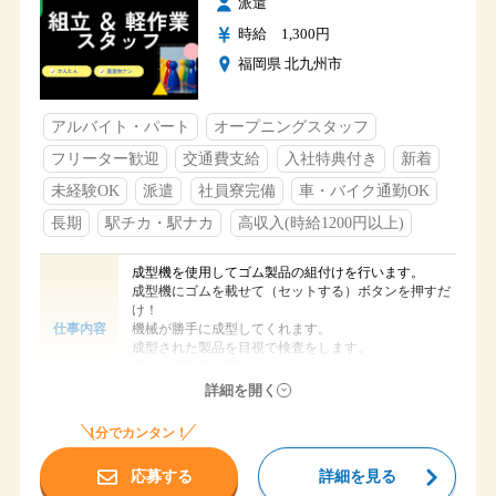
派遣
②15：00～23：40
そのかわり長期連休は、基本的に1週間ほどお休み
時給 1,300円
②16：00～0：40
時間
長期連休中にふだんなかなか行けない国内旅行や
②17：00～1：40
ちょっとした海外旅行に行っているスタッフも！
福岡県 北九州市
遅番は、生産状況に応じて変更があります
休日
※長期連休は
教育期間中は早番①6：25～15：05の勤務になります
GW（4～5月）
アルバイト・パート
オープニングスタッフ
夏季（8月）
土・日
冬季（12～1月）の年3回です。
フリーター歓迎
交通費支給
入社特典付き
新着
長期休暇（GW・夏季休暇・年末年始）
休日
（9日～10日ほどの連休です）
未経験OK
派遣
社員寮完備
車・バイク通勤OK
なお、生産状況によって4勤2休のシフトになることも
あります。
各種社会保険完備
長期
駅チカ・駅ナカ
高収入(時給1200円以上)
交通費支給
社会保険完備
制服貸与
交通費支給（規定）
福利厚生
成型機を使用してゴム製品の組付けを行います。
社員寮完備
社員寮完備（寮費は40,000円前後の本人負担）
福利厚生
成型機にゴムを載せて（セットする）ボタンを押すだ
入社祝金支給
社員食堂（夜勤時も利用可）
け！
有給休暇
駐車場・駐輪場あり
機械が勝手に成型してくれます。
仕事内容
成型された製品を目視で検査をします。
良品と不良品と選別してもらいます。
軽い物なので身体の負担はありません。
詳細を開く
時給 1,300円
給与
1分でカンタン！
福岡県北九州市八幡東区
勤務地
応募する
詳細を見る
JR八幡駅から車で5分ほど