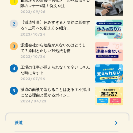
企業からの回答へお礼メールを返信する
際のマナー4選！例文や注...
2023/09/26
【派遣社員】休みすぎると契約に影響す
る？上司への伝え方を紹介...
2023/10/24
派遣会社から連絡が来ないのはどうし
て？原因と正しい対処法を徹...
2023/10/24
工場の仕事が覚えられなくて辛い…そん
な時に今すぐ...
2023/07/26
派遣の面談で落ちることはある？不採用
になる理由と受かるポイン...
2024/04/23
派遣