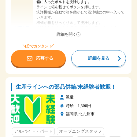
ただ、駅からの距離はかなりあり、地図上の直線距離
箱に入ったボルトを洗浄します。
でも
ラインに箱を載せてボタンを押します。
2.5kmほどあります。（自転車があればラクラクで
洗浄機械が自動で箱を動かして洗浄機にの中へ入って
す）
いきます。
機械が箱をひっくり返して洗浄します。
【１】08：00～16：45
洗浄されたボルトを機械が空箱に自動で入れます。
仕事内容
【２】20：00～05：00
ボルトが入った箱が出てきたら検査をして台車に積み
詳細を開く
1週間ごとの2交替勤務を基本としています。
ます。
台車がいっぱいになったら新しい台車を用意して積ん
1分でカンタン！
たとえば…
でいきます。
今週の月火水木金は【１】
後は繰り返し同じ作業をおこないます。
土日はお休み！
時間
応募する
詳細を見る
来週の月火水木金は【２】
時給 1,700円
給与
またまた土日はお休み！
再来週は【１】、その次は【２】、
愛知県丹羽郡大口町
勤務地
次は【１】、次は【２】
桜の季節はお花見で賑わう五条川沿いに勤務地があり
生産ラインへの部品供給/未経験者歓迎！
そんな感じの出勤シフトですよ！
ます。
メガドンキホーテUNY大口店を目印にして
派遣
原則は土日休み
五条川沿いを南方向へ1kmほど！
祝日に関しては基本出勤なんです。
時給 1,300円
ごめんなさい！
駅からの距離がかなりありますので、車やバイク・自
福岡県 北九州市
転車
そのかわり長期連休は、基本的に1週間ほどお休み
での通勤の方が便利です。
長期連休中にふだんなかなか行けない国内旅行や
ちょっとした海外旅行に行っているスタッフも！
【社員寮あります】
アクセス
アルバイト・パート
オープニングスタッフ
休日
社員寮は勤務地のすぐ近く～ちょい近くで用意！