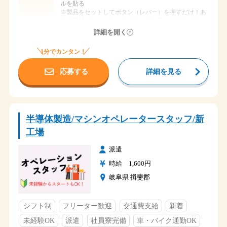
◆社会保険完備
ルを貼る
◆交通費支給（会社規定）
※製品をセットしてボタン（レバー）を押すだけ！あ
◆社員寮完備
とは機械がカットしたりビニールを貼ったりします。
福利厚生
仕事内容
◆入社祝い金５万円支給
詳細を開く
◆食堂あり
リフト運搬
◆駐車場完備
完成した製品を指定の場所に運搬します。
1分でカンタン！
部材を機械の場所まで運搬します。
不良品を指定の場所まで運搬し計量して指定の材質置
応募する
詳細を見る
き場まで運搬します。
時給 1,600円
給与
稲沢市小池
勤務地
半導体製造/マシンオペレータースタッフ/新
・名鉄「国府宮駅」徒歩8分
・ＪＲ「稲沢駅」徒歩8分
アクセス
工場
・マイカー通勤可（バイク、自転車可）
派遣
① ６：４５～１５：１５ 実働７：３０
時給 1,600円
② １４：２５～２２：５０ 実働７：２５
③ ２２：３５～ ７：００ 実働７：２５
岐阜県 揖斐郡
時間
3交替制シフトになっています
例）①①①①休③③③③休休②②②②休
シフト制
フリーター歓迎
交通費支給
新着
シフト制
未経験OK
派遣
社員寮完備
車・バイク通勤OK
４勤１休４勤２休
休日