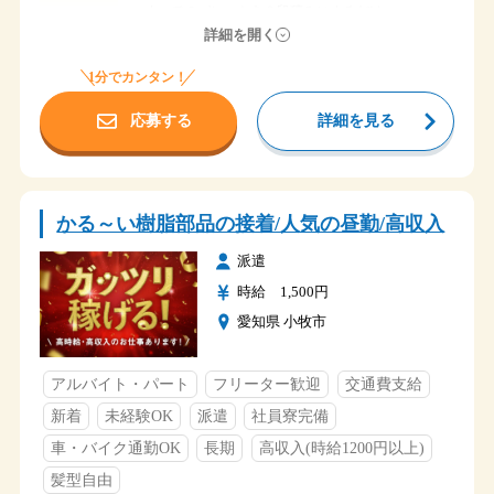
・厚生年金
すべてのパレットを２段積みにするだけ。
・有給休暇
福利厚生
空いたパレットを製造工程へ運んでもらいます。
仕事内容
詳細を開く
・車通勤可能
・駐車場有（無料利用可能）
※パレットにはタイヤが付いていますので簡単に移動
1分でカンタン！
・交通費支給（会社規定）
できます。
・食堂・休憩室完備
毎日同じことを繰り返し行ってもらいます。
応募する
詳細を見る
時給 1,300円
給与
福岡県宮若市
勤務地
かる～い樹脂部品の接着/人気の昼勤/高収入
九州縦貫自動車道 宮田IC出口近く
アクセス
派遣
早番
時給 1,500円
①6：25～15：05
愛知県 小牧市
遅番
②15：00～23：40
②16：00～0：40
時間
②17：00～1：40
アルバイト・パート
フリーター歓迎
交通費支給
遅番は、生産状況に応じて変更があります
新着
未経験OK
派遣
社員寮完備
教育期間中は早番①6：25～15：05の勤務になります
車・バイク通勤OK
長期
高収入(時給1200円以上)
土・日
髪型自由
長期休暇（GW・夏季休暇・年末年始）
休日