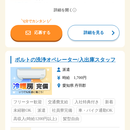
段差ができないように平らになるようにセットしても
仕事内容
らうだけです。
詳細を開く
最後は荷崩れしないように紐を巻いて終了！
出来上がったパレットはリフトで出荷場に移動してく
1分でカンタン！
れるので空いた場所へ空パレットを用意して同じ作業
をします。
応募する
詳細を見る
時給 1,700円
給与
愛知県丹羽郡大口町
勤務地
桜の季節はお花見で賑わう五条川沿いに勤務地があり
ボルトの洗浄オペレーター/入出庫スタッフ
ます。
メガドンキホーテUNY大口店を目印にして
派遣
五条川沿いを南方向へ1kmほど！
時給 1,700円
駅からの距離がかなりありますので、車やバイク・自
愛知県 丹羽郡
転車
での通勤の方が便利です。
【社員寮あります】
アクセス
フリーター歓迎
交通費支給
入社特典付き
新着
社員寮は勤務地のすぐ近く～ちょい近くで用意！
未経験OK
派遣
社員寮完備
車・バイク通勤OK
寮からは歩いて通勤 or 自転車通勤の方がほとんどで
す。
高収入(時給1200円以上)
髪型自由
※最寄り駅は名鉄江南駅・布袋駅となります。