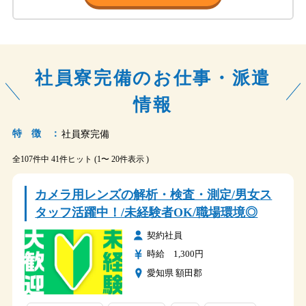
社員寮完備のお仕事・派遣
情報
特 徴 ：
社員寮完備
全107件中 41件ヒット (1〜 20件表示 )
カメラ用レンズの解析・検査・測定/男女ス
タッフ活躍中！/未経験者OK/職場環境◎
契約社員
時給 1,300円
愛知県 額田郡