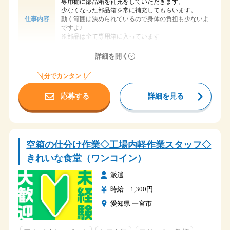
専用棚に部品箱を補充をしていただきます。
少なくなった部品箱を常に補充してもらいます。
動く範囲は決められているので身体の負担も少ないよ
仕事内容
ですよ♪
※部品は全て専用箱に入っています
時給 1,300円
給与
詳細を開く
一宮市明地
勤務地
1分でカンタン！
国道155号線（萩原交差点）を西方に1.5kmほど直進！
アクセス
ローソン一宮明地店さん近く
応募する
詳細を見る
1週間ごとの完全二交替の仕事です。
①06：25～15：05
時間
②16：00～00：40
空箱の仕分け作業◇工場内軽作業スタッフ◇
交代勤務です。
きれいな食堂（ワンコイン）
土・日
休日
長期休暇（GW・夏季休暇・年末年始）
派遣
・雇用保険
時給 1,300円
・健康保険
愛知県 一宮市
・介護保険
・厚生年金
・有給休暇
福利厚生