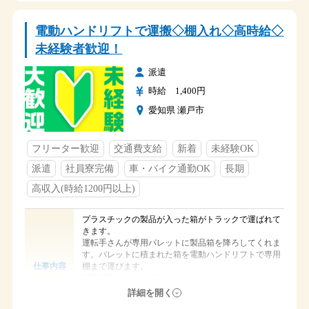
額田郡幸田町
勤務地
電動ハンドリフトで運搬◇棚入れ◇高時給◇
JR岡崎、JR幸田、
アクセス
名鉄東岡崎 送迎あり
未経験者歓迎！
８：３０～１７：３０
時間
派遣
時給 1,400円
土・日・祝日
休日
長期休暇（GW・夏季休暇・年末年始）
愛知県 瀬戸市
社保完備
社員寮あり
フリーター歓迎
交通費支給
新着
未経験OK
車通勤可
福利厚生
交通費支給（規定有り）
派遣
社員寮完備
車・バイク通勤OK
長期
無料送迎あり
高収入(時給1200円以上)
プラスチックの製品が入った箱がトラックで運ばれて
きます。
運転手さんが専用パレットに製品箱を降ろしてくれま
す。パレットに積まれた箱を電動ハンドリフトで専用
棚まで運びます。
仕事内容
移動距離は１～３m程です。
箱には専用の看板が付いています。看板を見て決めら
詳細を開く
れた場所に格納してもらいます。