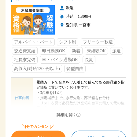
土・日
派遣
休日
長期休暇（GW・夏季休暇・年末年始）
時給 1,300円
・雇用保険
愛知県 一宮市
・健康保険
・介護保険
・厚生年金
アルバイト・パート
シフト制
フリーター歓迎
・有給休暇
福利厚生
・車通勤可能
交通費支給
即日勤務OK
新着
未経験OK
派遣
・駐車場有（無料利用可能）
・交通費支給（会社規定）
社員寮完備
車・バイク通勤OK
長期
・食堂・休憩室完備
高収入(時給1200円以上)
髪型自由
電動カートで台車をけん引して積んである部品箱を指
定場所に置いていくお仕事です。
・3台車をけん引
・指定場所まで生き行先別に部品箱を仕分け
仕事内容
・リストを見て必要数だけ空箱を台車に積んで元の位
置に戻る。
毎回同じことを繰り返します。
詳細を開く
時給 1,300円
給与
1分でカンタン！
一宮市明地
勤務地