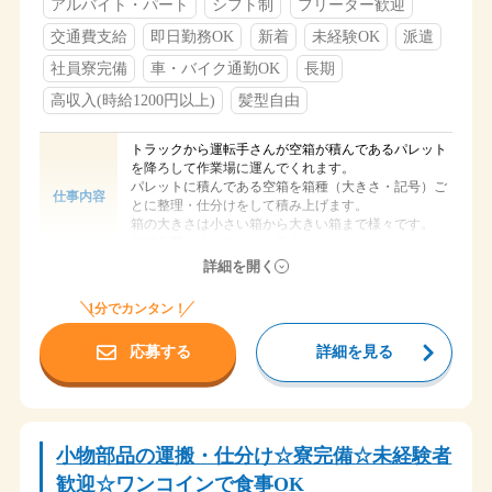
アルバイト・パート
シフト制
フリーター歓迎
・車通勤可能
・駐車場有（無料利用可能）
交通費支給
即日勤務OK
新着
未経験OK
派遣
・交通費支給（会社規定）
・食堂・休憩室完備
社員寮完備
車・バイク通勤OK
長期
高収入(時給1200円以上)
髪型自由
トラックから運転手さんが空箱が積んであるパレット
を降ろして作業場に運んでくれます。
パレットに積んである空箱を箱種（大きさ・記号）ご
仕事内容
とに整理・仕分けをして積み上げます。
箱の大きさは小さい箱から大きい箱まで様々です。
単純作業ですのですぐに覚えれますよ♪
詳細を開く
時給 1,300円
給与
1分でカンタン！
一宮市明地
勤務地
国道155号線（萩原交差点）を西方に1.5kmほど直進！
応募する
詳細を見る
アクセス
ローソン一宮明地店さん近く
1週間ごとの完全二交替の仕事です。
①06：25～15：05
時間
小物部品の運搬・仕分け☆寮完備☆未経験者
②16：00～00：40
交代勤務です。
歓迎☆ワンコインで食事OK