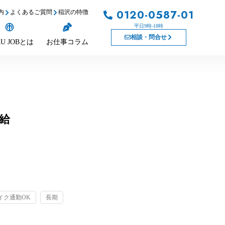
0120-0587-01
内
よくあるご質問
稲沢の特徴
平日9時-18時
相談・問合せ
U JOBとは
お仕事コラム
給
イク通勤OK
長期