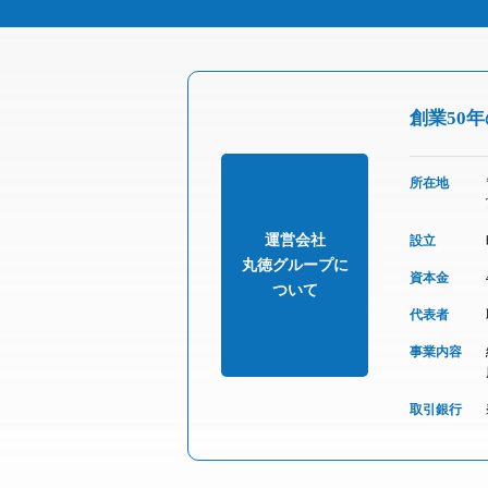
創業50
所在地
運営会社
設立
丸徳グループに
資本金
ついて
代表者
事業内容
取引銀行