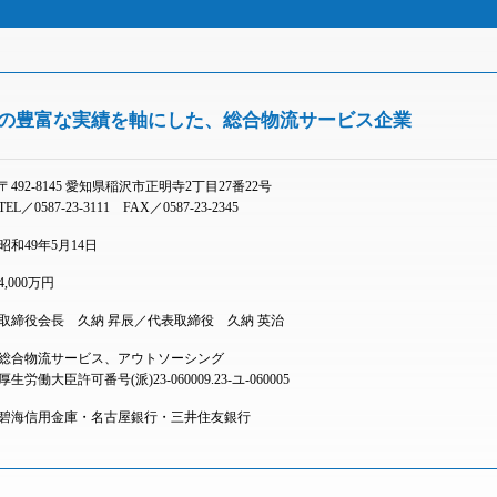
年の豊富な実績を軸にした、
総合物流サービス企業
〒492-8145 愛知県稲沢市正明寺2丁目27番22号
TEL／
0587-23-3111
FAX／0587-23-2345
昭和49年5月14日
4,000万円
取締役会長 久納 昇辰／代表取締役 久納 英治
総合物流サービス、アウトソーシング
厚生労働大臣許可番号(派)23-060009.23-ユ-060005
碧海信用金庫・名古屋銀行・三井住友銀行