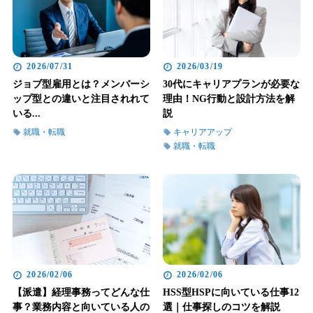
2026/07/31
2026/03/19
ジョブ型雇用とは？メンバーシ
30代にキャリアプランが必要な
ップ型との違いと注目されれて
理由！NG行動と設計方法を解
いる...
説
就職・転職
キャリアアップ
就職・転職
2026/02/06
2026/02/06
【派遣】経理事務ってどんな仕
HSS型HSPに向いている仕事12
事？業務内容と向いている人の
選｜仕事探しのコツを解説