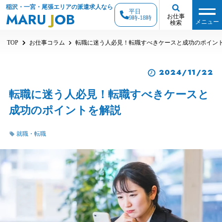
稲沢・一宮・尾張エリアの派遣求人なら
平日
MARU
J
OB
お仕事
9時-18時
メニュー
検索
TOP
お仕事コラム
転職に迷う人必見！転職すべきケースと成功のポイン
2024/11/22
転職に迷う人必見！転職すべきケースと
成功のポイントを解説
就職・転職