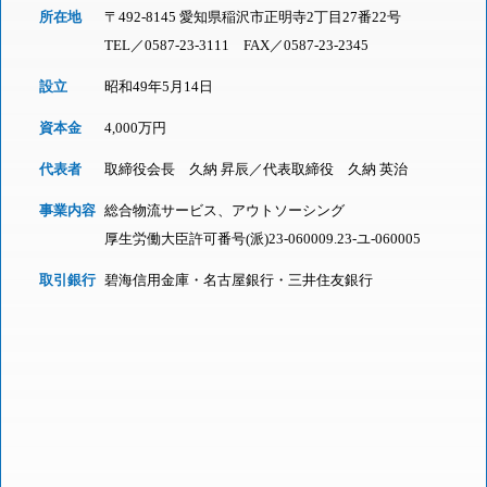
所在地
〒492-8145 愛知県稲沢市正明寺2丁目27番22号
TEL／
0587-23-3111
FAX／0587-23-2345
設立
昭和49年5月14日
資本金
4,000万円
代表者
取締役会長 久納 昇辰／代表取締役 久納 英治
事業内容
総合物流サービス、アウトソーシング
厚生労働大臣許可番号(派)23-060009.23-ユ-060005
取引銀行
碧海信用金庫・名古屋銀行・三井住友銀行