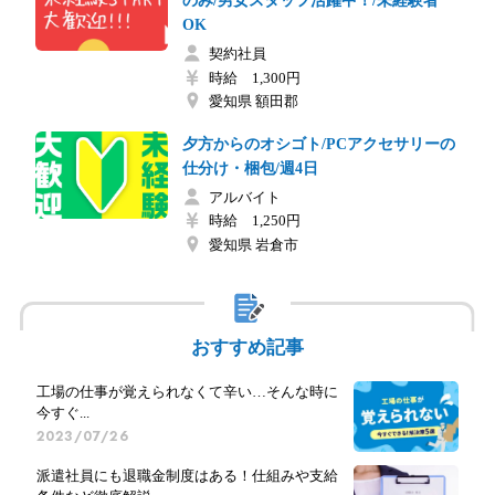
のみ/男女スタッフ活躍中！/未経験者
OK
契約社員
時給 1,300円
愛知県 額田郡
夕方からのオシゴト/PCアクセサリーの
仕分け・梱包/週4日
アルバイト
時給 1,250円
愛知県 岩倉市
おすすめ記事
工場の仕事が覚えられなくて辛い…そんな時に
今すぐ...
2023/07/26
派遣社員にも退職金制度はある！仕組みや支給