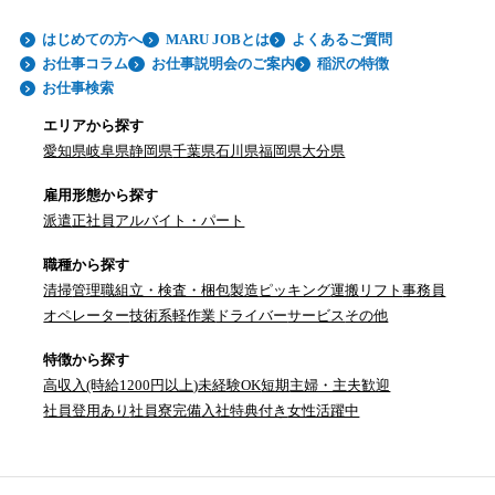
はじめての方へ
MARU JOBとは
よくあるご質問
お仕事コラム
お仕事説明会のご案内
稲沢の特徴
お仕事検索
エリアから探す
愛知県
岐阜県
静岡県
千葉県
石川県
福岡県
大分県
雇用形態から探す
派遣
正社員
アルバイト・パート
職種から探す
清掃
管理職
組立・検査・梱包
製造
ピッキング
運搬
リフト
事務員
オペレーター
技術系
軽作業
ドライバー
サービス
その他
特徴から探す
高収入(時給1200円以上)
未経験OK
短期
主婦・主夫歓迎
社員登用あり
社員寮完備
入社特典付き
女性活躍中