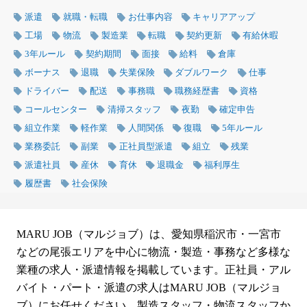
派遣
就職・転職
お仕事内容
キャリアアップ
工場
物流
製造業
転職
契約更新
有給休暇
3年ルール
契約期間
面接
給料
倉庫
ボーナス
退職
失業保険
ダブルワーク
仕事
ドライバー
配送
事務職
職務経歴書
資格
コールセンター
清掃スタッフ
夜勤
確定申告
組立作業
軽作業
人間関係
復職
5年ルール
業務委託
副業
正社員型派遣
組立
残業
派遣社員
産休
育休
退職金
福利厚生
履歴書
社会保険
MARU JOB（マルジョブ）は、愛知県稲沢市・一宮市
などの尾張エリアを中心に物流・製造・事務など多様な
業種の求人・派遣情報を掲載しています。正社員・アル
バイト・パート・派遣の求人はMARU JOB（マルジョ
ブ）にお任せください。製造スタッフ・物流スタッフか