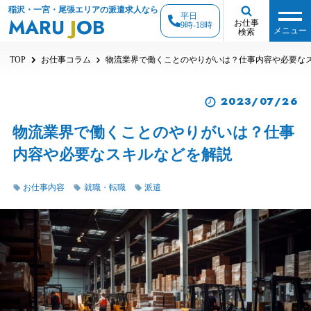
稲沢・一宮・尾張エリアの派遣求人なら
平日
MARU
J
OB
お仕事
9時-18時
メニュー
検索
TOP
お仕事コラム
物流業界で働くことのやりがいは？仕事内容や必要な
2023/07/26
物流業界で働くことのやりがいは？仕事
内容や必要なスキルなどを解説
お仕事内容
就職・転職
派遣