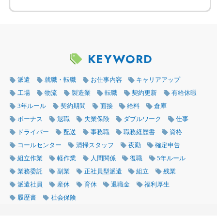
KEYWORD
派遣
就職・転職
お仕事内容
キャリアアップ
工場
物流
製造業
転職
契約更新
有給休暇
3年ルール
契約期間
面接
給料
倉庫
ボーナス
退職
失業保険
ダブルワーク
仕事
ドライバー
配送
事務職
職務経歴書
資格
コールセンター
清掃スタッフ
夜勤
確定申告
組立作業
軽作業
人間関係
復職
5年ルール
業務委託
副業
正社員型派遣
組立
残業
派遣社員
産休
育休
退職金
福利厚生
履歴書
社会保険