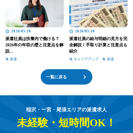
2026/05/28
2026/05/28
派遣社員は扶養内で働ける？
派遣社員の給与明細の見方を完
2026年の年収の壁と注意点を解
全解説！手取り計算と注意点も
説...
紹介
派遣
キャリアアップ
派遣
一覧に戻る
稲沢・一宮・尾張エリアの派遣求人
未経験・短時間OK！