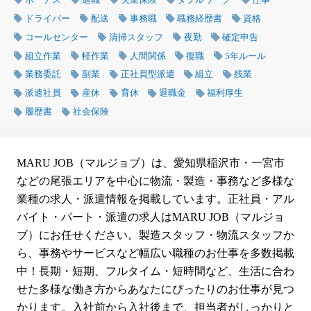
ドライバー
配送
事務職
職務経歴書
資格
コールセンター
清掃スタッフ
夜勤
確定申告
組立作業
軽作業
人間関係
復職
5年ルール
業務委託
副業
正社員型派遣
組立
残業
派遣社員
産休
育休
退職金
福利厚生
履歴書
社会保険
MARU JOB（マルジョブ）は、愛知県稲沢市・一宮市
などの尾張エリアを中心に物流・製造・事務など多様な
業種の求人・派遣情報を掲載しています。正社員・アル
バイト・パート・派遣の求人はMARU JOB（マルジョ
ブ）にお任せください。製造スタッフ・物流スタッフか
ら、事務やサービスなど幅広い職種のお仕事を多数掲載
中！長期・短期、フルタイム・短時間など、生活に合わ
せた多様な働き方からあなたにぴったりのお仕事が見つ
かります。入社前から入社後まで、担当者がしっかりと