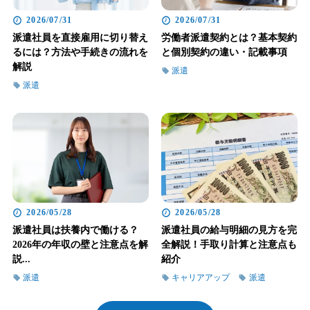
2026/07/31
2026/07/31
派遣社員を直接雇用に切り替え
労働者派遣契約とは？基本契約
るには？方法や手続きの流れを
と個別契約の違い・記載事項
解説
派遣
派遣
2026/05/28
2026/05/28
派遣社員は扶養内で働ける？
派遣社員の給与明細の見方を完
2026年の年収の壁と注意点を解
全解説！手取り計算と注意点も
説...
紹介
派遣
キャリアアップ
派遣