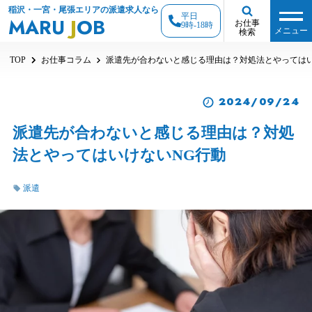
稲沢・一宮・尾張エリアの派遣求人なら
平日
MARU
J
OB
お仕事
9時-18時
メニュー
検索
TOP
お仕事コラム
派遣先が合わないと感じる理由は？対処法とやってはい
2024/09/24
派遣先が合わないと感じる理由は？対処
法とやってはいけないNG行動
派遣