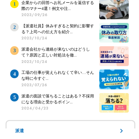
企業からの回答へお礼メールを返信する
際のマナー4選！例文や注...
2023/09/26
【派遣社員】休みすぎると契約に影響す
る？上司への伝え方を紹介...
2023/10/24
派遣会社から連絡が来ないのはどうし
て？原因と正しい対処法を徹...
2023/10/24
工場の仕事が覚えられなくて辛い…そん
な時に今すぐ...
2023/07/26
派遣の面談で落ちることはある？不採用
になる理由と受かるポイン...
2024/04/23
派遣