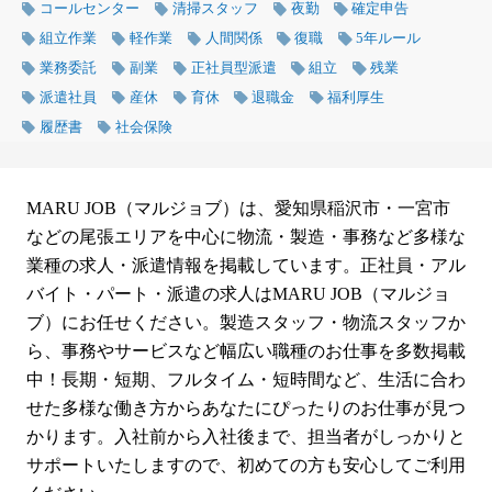
コールセンター
清掃スタッフ
夜勤
確定申告
組立作業
軽作業
人間関係
復職
5年ルール
業務委託
副業
正社員型派遣
組立
残業
派遣社員
産休
育休
退職金
福利厚生
履歴書
社会保険
MARU JOB（マルジョブ）は、愛知県稲沢市・一宮市
などの尾張エリアを中心に物流・製造・事務など多様な
業種の求人・派遣情報を掲載しています。正社員・アル
バイト・パート・派遣の求人はMARU JOB（マルジョ
ブ）にお任せください。製造スタッフ・物流スタッフか
ら、事務やサービスなど幅広い職種のお仕事を多数掲載
中！長期・短期、フルタイム・短時間など、生活に合わ
せた多様な働き方からあなたにぴったりのお仕事が見つ
かります。入社前から入社後まで、担当者がしっかりと
サポートいたしますので、初めての方も安心してご利用