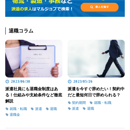
退職コラム
2023/06/30
2023/05/26
派遣社員にも退職金制度はあ
派遣を今すぐ辞めたい！契約中
る！仕組みや支給条件など徹底
だと最短何日で辞められる？
解説
契約期間
就職・転職
派遣
退職
就職・転職
派遣
退職
退職金