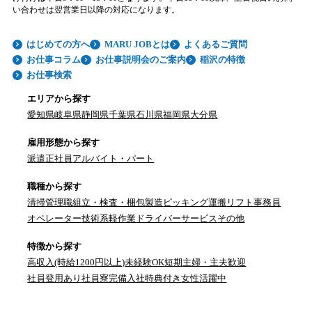
い合わせは翌営業日以降の対応になります。
はじめての方へ
MARU JOBとは
よくあるご質問
お仕事コラム
お仕事説明会のご案内
稲沢の特徴
お仕事検索
エリアから探す
愛知県
岐阜県
静岡県
千葉県
石川県
福岡県
大分県
雇用形態から探す
派遣
正社員
アルバイト・パート
職種から探す
清掃
管理職
組立・検査・梱包
製造
ピッキング
運搬
リフト
事務員
オペレーター
技術系
軽作業
ドライバー
サービス
その他
特徴から探す
高収入(時給1200円以上)
未経験OK
短期
主婦・主夫歓迎
社員登用あり
社員寮完備
入社特典付き
女性活躍中