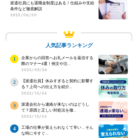
派遣社員にも退職金制度はある！仕組みや支給
条件など徹底解説
2023/06/30
人気記事ランキング
企業からの回答へお礼メールを返信する
際のマナー4選！例文や注...
2023/09/26
【派遣社員】休みすぎると契約に影響す
る？上司への伝え方を紹介...
2023/10/24
派遣会社から連絡が来ないのはどうし
て？原因と正しい対処法を徹...
2023/10/24
工場の仕事が覚えられなくて辛い…そん
な時に今すぐ...