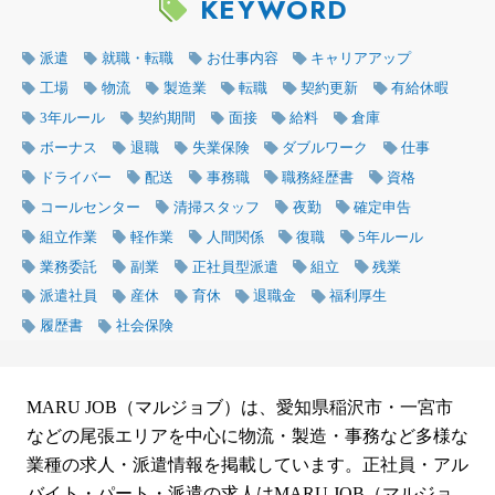
KEYWORD
派遣
就職・転職
お仕事内容
キャリアアップ
工場
物流
製造業
転職
契約更新
有給休暇
3年ルール
契約期間
面接
給料
倉庫
ボーナス
退職
失業保険
ダブルワーク
仕事
ドライバー
配送
事務職
職務経歴書
資格
コールセンター
清掃スタッフ
夜勤
確定申告
組立作業
軽作業
人間関係
復職
5年ルール
業務委託
副業
正社員型派遣
組立
残業
派遣社員
産休
育休
退職金
福利厚生
履歴書
社会保険
MARU JOB（マルジョブ）は、愛知県稲沢市・一宮市
などの尾張エリアを中心に物流・製造・事務など多様な
業種の求人・派遣情報を掲載しています。正社員・アル
バイト・パート・派遣の求人はMARU JOB（マルジョ