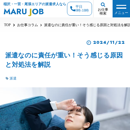
稲沢・一宮・尾張エリアの派遣求人なら
平日
MARU
J
OB
お仕事
9時-18時
メニュー
検索
TOP
お仕事コラム
派遣なのに責任が重い！そう感じる原因と対処法を解
2024/11/22
派遣なのに責任が重い！そう感じる原因
と対処法を解説
派遣