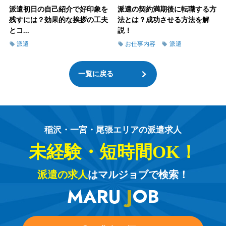
派遣初日の自己紹介で好印象を
派遣の契約満期後に転職する方
残すには？効果的な挨拶の工夫
法とは？成功させる方法を解
とコ...
説！
派遣
お仕事内容
派遣
一覧に戻る
稲沢・一宮・尾張エリアの派遣求人
未経験・短時間OK！
派遣の求人
はマルジョブで検索！
MARU
J
OB