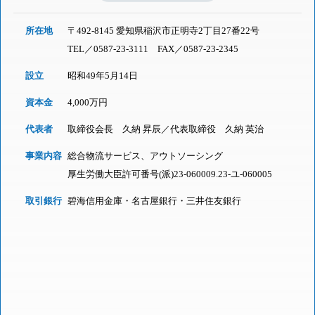
所在地
〒492-8145 愛知県稲沢市正明寺2丁目27番22号
TEL／
0587-23-3111
FAX／0587-23-2345
設立
昭和49年5月14日
資本金
4,000万円
代表者
取締役会長 久納 昇辰／代表取締役 久納 英治
事業内容
総合物流サービス、アウトソーシング
厚生労働大臣許可番号(派)23-060009.23-ユ-060005
取引銀行
碧海信用金庫・名古屋銀行・三井住友銀行