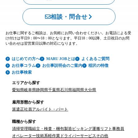
相談・問合せ
お仕事に関するご相談は、お気軽にお問い合わせください。お電話による受
け付けは平日9：00〜18：00となります。平日18：00以降、土日祝日のお問
い合わせは翌営業日以降の対応になります。
はじめての方へ
MARU JOBとは
よくあるご質問
お仕事コラム
お仕事説明会のご案内
稲沢の特徴
お仕事検索
エリアから探す
愛知県
岐阜県
静岡県
千葉県
石川県
福岡県
大分県
雇用形態から探す
派遣
正社員
アルバイト・パート
職種から探す
清掃
管理職
組立・検査・梱包
製造
ピッキング
運搬
リフト
事務員
オペレーター
技術系
軽作業
ドライバー
サービス
その他