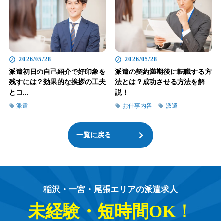
2026/05/28
2026/05/28
派遣初日の自己紹介で好印象を
派遣の契約満期後に転職する方
残すには？効果的な挨拶の工夫
法とは？成功させる方法を解
とコ...
説！
派遣
お仕事内容
派遣
一覧に戻る
稲沢・一宮・尾張エリアの派遣求人
未経験・短時間OK！