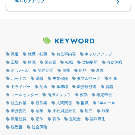
キャリアアップ
KEYWORD
派遣
就職・転職
お仕事内容
キャリアアップ
工場
物流
製造業
転職
契約更新
有給休暇
3年ルール
契約期間
面接
給料
倉庫
ボーナス
退職
失業保険
ダブルワーク
仕事
ドライバー
配送
事務職
職務経歴書
資格
コールセンター
清掃スタッフ
夜勤
確定申告
組立作業
軽作業
人間関係
復職
5年ルール
業務委託
副業
正社員型派遣
組立
残業
派遣社員
産休
育休
退職金
福利厚生
履歴書
社会保険