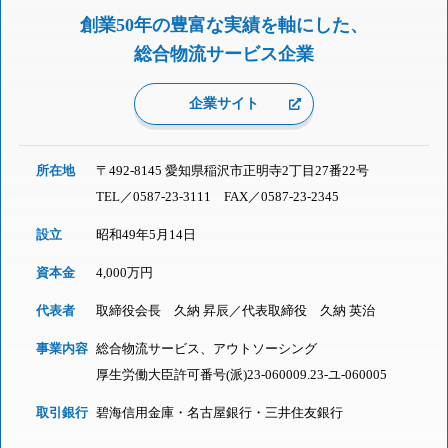
創業50年の豊富な実績を軸にした、
総合物流サービス企業
企業サイト
所在地
〒492-8145 愛知県稲沢市正明寺2丁目27番22号
TEL／
0587-23-3111
FAX／0587-23-2345
設立
昭和49年5月14日
資本金
4,000万円
代表者
取締役会長 久納 昇辰／代表取締役 久納 英治
事業内容
総合物流サービス、アウトソーシング
厚生労働大臣許可番号(派)23-060009.23-ユ-060005
取引銀行
碧海信用金庫・名古屋銀行・三井住友銀行