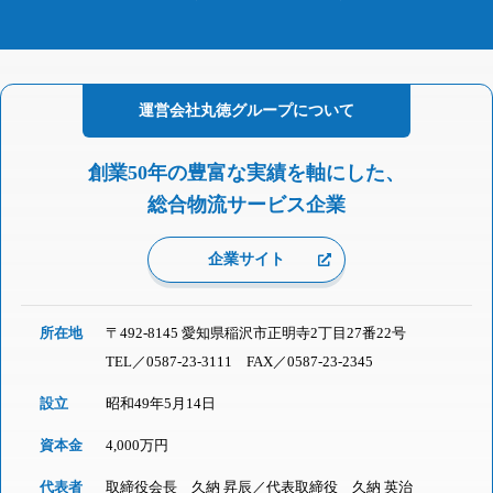
運営会社
丸徳グループに
ついて
創業50年の豊富な実績を軸にした、
総合物流サービス企業
企業サイト
所在地
〒492-8145 愛知県稲沢市正明寺2丁目27番22号
TEL／
0587-23-3111
FAX／0587-23-2345
設立
昭和49年5月14日
資本金
4,000万円
代表者
取締役会長 久納 昇辰／代表取締役 久納 英治