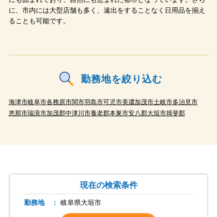
に、市内には大型店舗も多く、遠出をすることなく日用品を揃え
ることも可能です。
勤務地を絞り込む
海津市
岐阜市
各務原市
関市
羽島市
可児市
美濃加茂市
土岐市
多治見市
恵那市
瑞浪市
加茂郡
中津川市
養老郡
本巣市
安八郡
大垣市
揖斐郡
現在の検索条件
勤務地 ：
岐阜県
大垣市