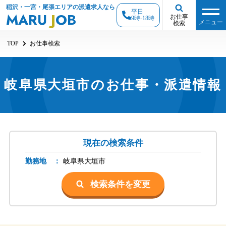
稲沢・一宮・尾張エリアの派遣求人なら
平日
MARU
J
OB
お仕事
9時-18時
メニュー
検索
TOP
お仕事検索
岐阜県大垣市のお仕事・派遣情報
現在の検索条件
勤務地 ：
岐阜県
大垣市
検索条件を変更