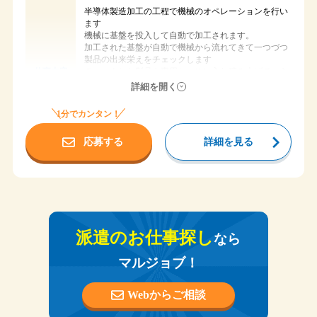
半導体製造加工の工程で機械のオペレーションを行い
ます
機械に基盤を投入して自動で加工されます。
加工された基盤が自動で機械から流れてきて一つづつ
製品の出来栄えをチェックします
チェックした製品を専用ケースに入れ積み上げていき
仕事内容
ます。
詳細を開く
いっぱいになったら専用台車にて所定の場所に運搬し
ます
1分でカンタン！
機械に合わせて作業を行います。決して難しい作業で
はありませんよ♪
応募する
詳細を見る
時給 1,600円
給与
岐阜県大垣市木戸町
勤務地
西大垣駅徒歩１分
アクセス
北大垣駅徒歩５分
派遣のお仕事探し
① ７：５８～１６：４２ （7時間40分）
なら
時間
②１９：５８～翌４：４２ （7時間40分）
マルジョブ！
週休二日シフト制（4勤2休）
休日
社会保険
Webからご相談
制服支給
食堂完備