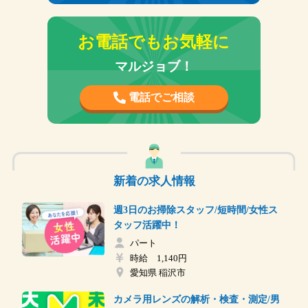
福利厚生
駐車場無料
交通費支給
有給休暇
お電話でもお気軽に
マルジョブ！
電話でご相談
新着の求人情報
週3日のお掃除スタッフ/短時間/女性ス
タッフ活躍中！
パート
時給 1,140円
愛知県 稲沢市
カメラ用レンズの解析・検査・測定/男