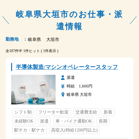
岐阜県大垣市のお仕事・派
遣情報
勤務地 ：
岐阜県
大垣市
全107件中 1件ヒット ( 1件表示 )
半導体製造/マシンオペレータースタッフ
派遣
時給 1,600円
岐阜県 大垣市
シフト制
フリーター歓迎
交通費支給
新着
未経験OK
派遣
車・バイク通勤OK
長期
駅チカ・駅ナカ
高収入(時給1200円以上)