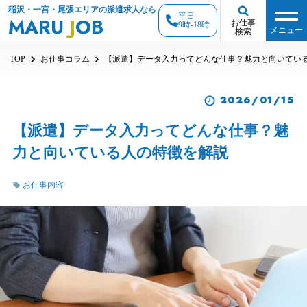
稲沢・一宮・尾張エリアの派遣求人なら
平日
MARU
J
OB
お仕事
9時-18時
メニュー
検索
TOP
お仕事コラム
【派遣】データ入力ってどんな仕事？魅力と向いてい
2026/01/15
【派遣】データ入力ってどんな仕事？魅
力と向いている人の特徴を解説
お仕事内容