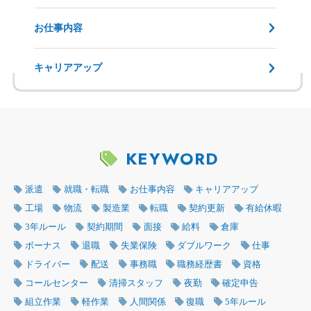
お仕事内容
キャリアアップ
KEYWORD
派遣
就職・転職
お仕事内容
キャリアアップ
工場
物流
製造業
転職
契約更新
有給休暇
3年ルール
契約期間
面接
給料
倉庫
ボーナス
退職
失業保険
ダブルワーク
仕事
ドライバー
配送
事務職
職務経歴書
資格
コールセンター
清掃スタッフ
夜勤
確定申告
組立作業
軽作業
人間関係
復職
5年ルール