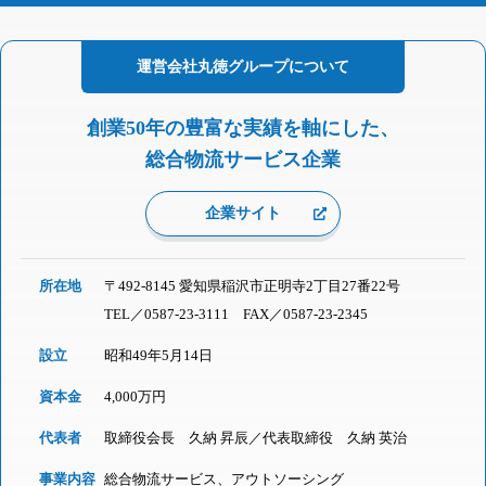
運営会社
丸徳グループに
ついて
創業50年の豊富な実績を軸にした、
総合物流サービス企業
企業サイト
所在地
〒492-8145 愛知県稲沢市正明寺2丁目27番22号
TEL／
0587-23-3111
FAX／0587-23-2345
設立
昭和49年5月14日
資本金
4,000万円
代表者
取締役会長 久納 昇辰／代表取締役 久納 英治
事業内容
総合物流サービス、アウトソーシング