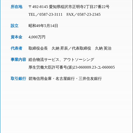
所在地
〒492-8145 愛知県稲沢市正明寺2丁目27番22号
TEL／
0587-23-3111
FAX／0587-23-2345
設立
昭和49年5月14日
資本金
4,000万円
代表者
取締役会長 久納 昇辰／代表取締役 久納 英治
事業内容
総合物流サービス、アウトソーシング
厚生労働大臣許可番号(派)23-060009.23-ユ-060005
取引銀行
碧海信用金庫・名古屋銀行・三井住友銀行