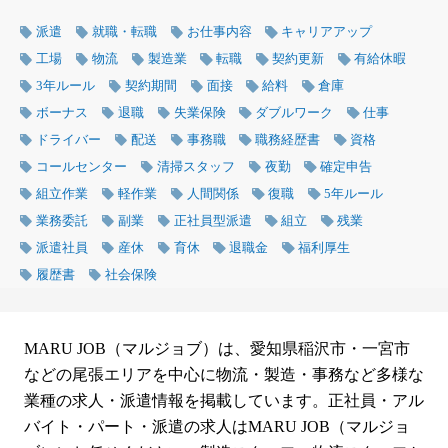
派遣
就職・転職
お仕事内容
キャリアアップ
工場
物流
製造業
転職
契約更新
有給休暇
3年ルール
契約期間
面接
給料
倉庫
ボーナス
退職
失業保険
ダブルワーク
仕事
ドライバー
配送
事務職
職務経歴書
資格
コールセンター
清掃スタッフ
夜勤
確定申告
組立作業
軽作業
人間関係
復職
5年ルール
業務委託
副業
正社員型派遣
組立
残業
派遣社員
産休
育休
退職金
福利厚生
履歴書
社会保険
MARU JOB（マルジョブ）は、愛知県稲沢市・一宮市
などの尾張エリアを中心に物流・製造・事務など多様な
業種の求人・派遣情報を掲載しています。正社員・アル
バイト・パート・派遣の求人はMARU JOB（マルジョ