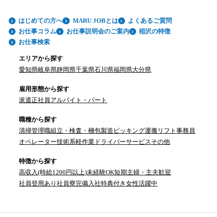
はじめての方へ
MARU JOBとは
よくあるご質問
お仕事コラム
お仕事説明会のご案内
稲沢の特徴
お仕事検索
エリアから探す
愛知県
岐阜県
静岡県
千葉県
石川県
福岡県
大分県
雇用形態から探す
派遣
正社員
アルバイト・パート
職種から探す
清掃
管理職
組立・検査・梱包
製造
ピッキング
運搬
リフト
事務員
オペレーター
技術系
軽作業
ドライバー
サービス
その他
特徴から探す
高収入(時給1200円以上)
未経験OK
短期
主婦・主夫歓迎
社員登用あり
社員寮完備
入社特典付き
女性活躍中