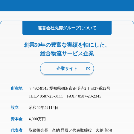
運営会社
丸徳グループに
ついて
創業50年の豊富な実績を軸にした、
総合物流サービス企業
企業サイト
所在地
〒492-8145 愛知県稲沢市正明寺2丁目27番22号
TEL／
0587-23-3111
FAX／0587-23-2345
設立
昭和49年5月14日
資本金
4,000万円
代表者
取締役会長 久納 昇辰／代表取締役 久納 英治