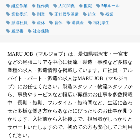
組立作業
軽作業
人間関係
復職
5年ルール
業務委託
副業
正社員型派遣
組立
残業
派遣社員
産休
育休
退職金
福利厚生
履歴書
社会保険
MARU JOB（マルジョブ）は、愛知県稲沢市・一宮市
などの尾張エリアを中心に物流・製造・事務など多様な
業種の求人・派遣情報を掲載しています。正社員・アル
バイト・パート・派遣の求人はMARU JOB（マルジョ
ブ）にお任せください。製造スタッフ・物流スタッフか
ら、事務やサービスなど幅広い職種のお仕事を多数掲載
中！長期・短期、フルタイム・短時間など、生活に合わ
せた多様な働き方からあなたにぴったりのお仕事が見つ
かります。入社前から入社後まで、担当者がしっかりと
サポートいたしますので、初めての方も安心してご利用
ください。