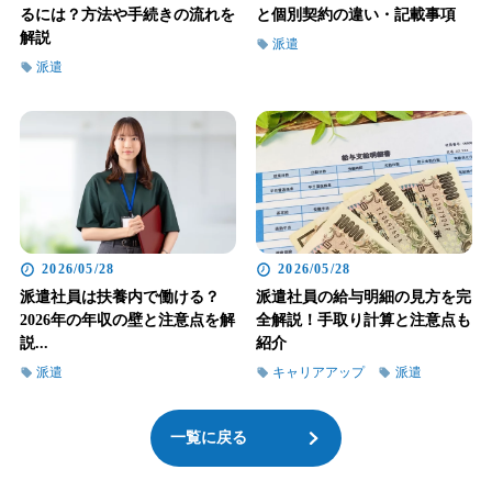
るには？方法や手続きの流れを
と個別契約の違い・記載事項
解説
派遣
派遣
2026/05/28
2026/05/28
派遣社員は扶養内で働ける？
派遣社員の給与明細の見方を完
2026年の年収の壁と注意点を解
全解説！手取り計算と注意点も
説...
紹介
派遣
キャリアアップ
派遣
一覧に戻る