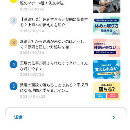
際のマナー4選！例文や注...
2023/09/26
【派遣社員】休みすぎると契約に影響す
る？上司への伝え方を紹介...
2023/10/24
派遣会社から連絡が来ないのはどうし
て？原因と正しい対処法を徹...
2023/10/24
工場の仕事が覚えられなくて辛い…そん
な時に今すぐ...
2023/07/26
派遣の面談で落ちることはある？不採用
になる理由と受かるポイン...
2024/04/23
派遣