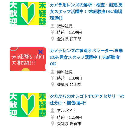
カメラ用レンズの解析・検査・測定/男
女スタッフ活躍中！/未経験者OK/職場
環境◎
契約社員
時給 1,300円
愛知県 額田郡
カメラレンズの製造オペレーター/昼勤
のみ/男女スタッフ活躍中！/未経験者
OK
契約社員
時給 1,300円
愛知県 額田郡
夕方からのオシゴト/PCアクセサリーの
仕分け・梱包/週4日
アルバイト
時給 1,250円
愛知県 岩倉市