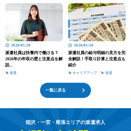
2026/05/28
2026/05/28
派遣社員は扶養内で働ける？
派遣社員の給与明細の見方を完
2026年の年収の壁と注意点を解
全解説！手取り計算と注意点も
説...
紹介
派遣
キャリアアップ
派遣
一覧に戻る
稲沢・一宮・尾張エリアの派遣求人