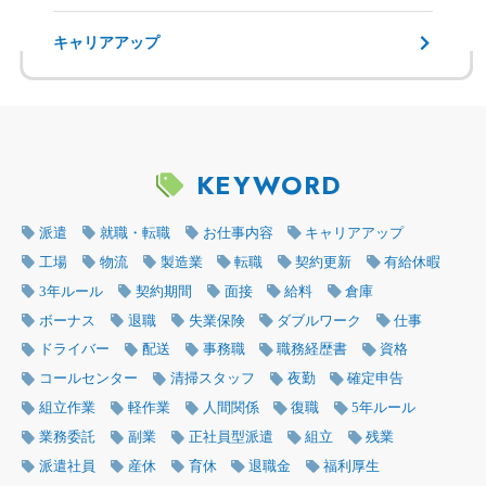
キャリアアップ
KEYWORD
派遣
就職・転職
お仕事内容
キャリアアップ
工場
物流
製造業
転職
契約更新
有給休暇
3年ルール
契約期間
面接
給料
倉庫
ボーナス
退職
失業保険
ダブルワーク
仕事
ドライバー
配送
事務職
職務経歴書
資格
コールセンター
清掃スタッフ
夜勤
確定申告
組立作業
軽作業
人間関係
復職
5年ルール
業務委託
副業
正社員型派遣
組立
残業
派遣社員
産休
育休
退職金
福利厚生