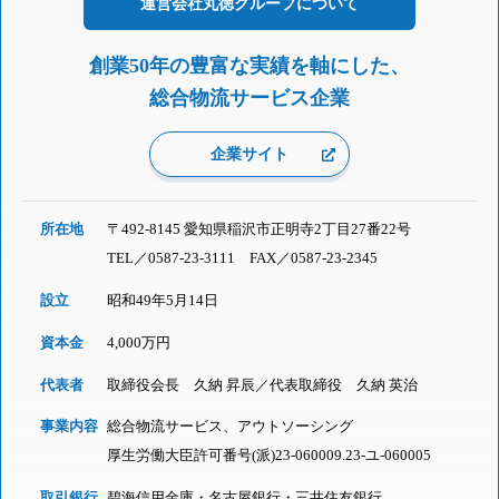
運営会社
丸徳グループに
ついて
創業50年の豊富な実績を軸にした、
総合物流サービス企業
企業サイト
所在地
〒492-8145 愛知県稲沢市正明寺2丁目27番22号
TEL／
0587-23-3111
FAX／0587-23-2345
設立
昭和49年5月14日
資本金
4,000万円
代表者
取締役会長 久納 昇辰／代表取締役 久納 英治
事業内容
総合物流サービス、アウトソーシング
厚生労働大臣許可番号(派)23-060009.23-ユ-060005
取引銀行
碧海信用金庫・名古屋銀行・三井住友銀行