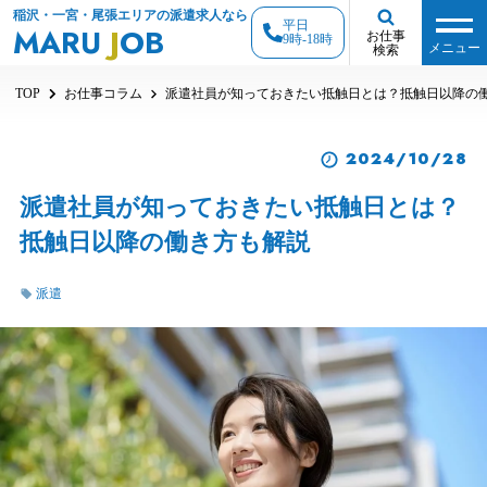
稲沢・一宮・尾張エリアの派遣求人なら
平日
MARU
J
OB
お仕事
9時-18時
メニュー
検索
TOP
お仕事コラム
派遣社員が知っておきたい抵触日とは？抵触日以降の
2024/10/28
派遣社員が知っておきたい抵触日とは？
抵触日以降の働き方も解説
派遣