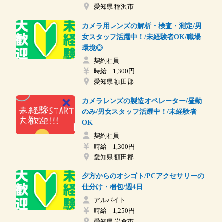
愛知県 稲沢市
カメラ用レンズの解析・検査・測定/男
女スタッフ活躍中！/未経験者OK/職場
環境◎
契約社員
時給 1,300円
愛知県 額田郡
カメラレンズの製造オペレーター/昼勤
のみ/男女スタッフ活躍中！/未経験者
OK
契約社員
時給 1,300円
愛知県 額田郡
夕方からのオシゴト/PCアクセサリーの
仕分け・梱包/週4日
アルバイト
時給 1,250円
愛知県 岩倉市