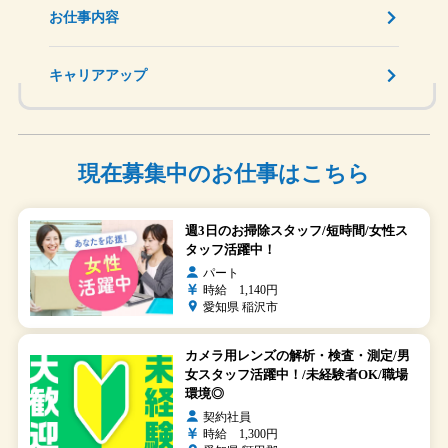
お仕事内容
キャリアアップ
現在募集中のお仕事はこちら
週3日のお掃除スタッフ/短時間/女性ス
タッフ活躍中！
パート
時給 1,140円
愛知県 稲沢市
カメラ用レンズの解析・検査・測定/男
女スタッフ活躍中！/未経験者OK/職場
環境◎
契約社員
時給 1,300円