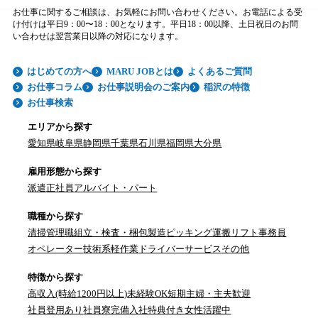
お仕事に関するご相談は、お気軽にお問い合わせください。お電話による受
け付けは平日9：00〜18：00となります。平日18：00以降、土日祝日のお問
い合わせは翌営業日以降の対応になります。
はじめての方へ
MARU JOBとは
よくあるご質問
お仕事コラム
お仕事説明会のご案内
稲沢の特徴
お仕事検索
エリアから探す
愛知県
岐阜県
静岡県
千葉県
石川県
福岡県
大分県
雇用形態から探す
派遣
正社員
アルバイト・パート
職種から探す
清掃
管理職
組立・検査・梱包
製造
ピッキング
運搬
リフト
事務員
オペレーター
技術系
軽作業
ドライバー
サービス
その他
特徴から探す
高収入(時給1200円以上)
未経験OK
短期
主婦・主夫歓迎
社員登用あり
社員寮完備
入社特典付き
女性活躍中