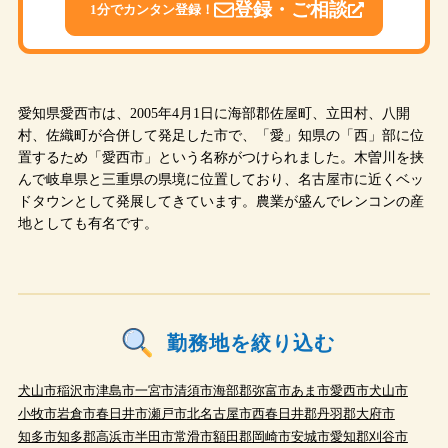
登録・ご相談
1分でカンタン登録！
愛知県愛西市は、2005年4月1日に海部郡佐屋町、立田村、八開
村、佐織町が合併して発足した市で、「愛」知県の「西」部に位
置するため「愛西市」という名称がつけられました。木曽川を挟
んで岐阜県と三重県の県境に位置しており、名古屋市に近くベッ
ドタウンとして発展してきています。農業が盛んでレンコンの産
地としても有名です。
勤務地を絞り込む
犬山市
稲沢市
津島市
一宮市
清須市
海部郡
弥富市
あま市
愛西市
犬山市
小牧市
岩倉市
春日井市
瀬戸市
北名古屋市
西春日井郡
丹羽郡
大府市
知多市
知多郡
高浜市
半田市
常滑市
額田郡
岡崎市
安城市
愛知郡
刈谷市