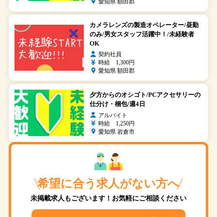
愛知県 額田郡
カメラレンズの製造オペレーター/昼勤
のみ/男女スタッフ活躍中！/未経験者
OK
契約社員
時給 1,300円
愛知県 額田郡
夕方からのオシゴト/PCアクセサリーの
仕分け・梱包/週4日
アルバイト
時給 1,250円
愛知県 岩倉市
希望に合う求人がない方へ
未掲載求人もございます！お気軽にご相談ください