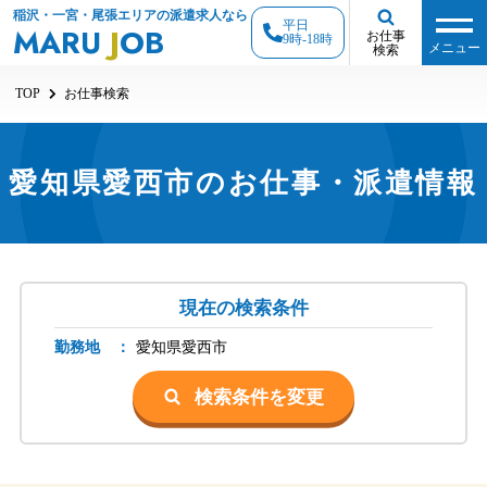
稲沢・一宮・尾張エリアの派遣求人なら
平日
MARU
J
OB
お仕事
9時-18時
メニュー
検索
TOP
お仕事検索
愛知県愛西市のお仕事・派遣情報
現在の検索条件
勤務地 ：
愛知県
愛西市
検索条件を変更