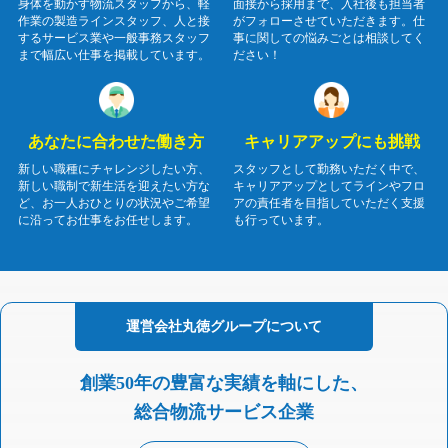
身体を動かす物流スタッフから、軽
面接から採用まで、入社後も担当者
作業の製造ラインスタッフ、人と接
がフォローさせていただきます。仕
するサービス業や一般事務スタッフ
事に関しての悩みごとは相談してく
まで幅広い仕事を掲載しています。
ださい！
あなたに合わせた働き方
キャリアアップにも挑戦
新しい職種にチャレンジしたい方、
スタッフとして勤務いただく中で、
新しい職制で新生活を迎えたい方な
キャリアアップとしてラインやフロ
ど、お一人おひとりの状況やご希望
アの責任者を目指していただく支援
に沿ってお仕事をお任せします。
も行っています。
運営会社
丸徳グループに
ついて
創業50年の豊富な実績を軸にした、
総合物流サービス企業