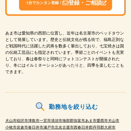
登録・ご相談
1分でカンタン登録！
あま市は愛知県の西部に位置し、近年は名古屋市のベッドタウン
として発展しています。歴史と伝統文化が残る街で、福島正則な
ど戦国時代に活躍した武将を数多く輩出しており、七宝焼きは国
の伝統工芸品にも指定されています。季節ごとのイベントも充実
しており、春は春祭りと同時にフォトコンテストが開催された
り、冬にはイルミネーションがあったりと、四季を楽しむことも
できます。
勤務地を絞り込む
犬山市
稲沢市
津島市
一宮市
清須市
海部郡
弥富市
あま市
愛西市
犬山市
小牧市
岩倉市
春日井市
瀬戸市
北名古屋市
西春日井郡
丹羽郡
大府市