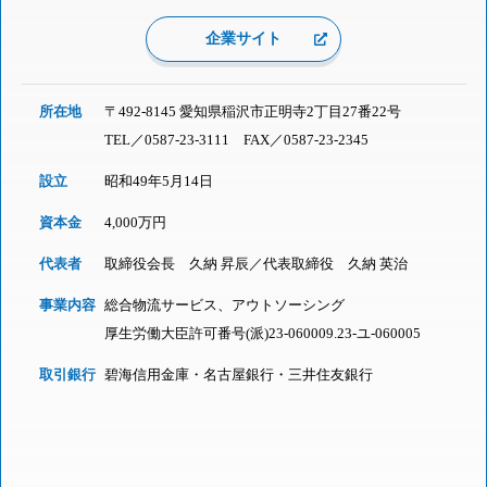
企業サイト
所在地
〒492-8145 愛知県稲沢市正明寺2丁目27番22号
TEL／
0587-23-3111
FAX／0587-23-2345
設立
昭和49年5月14日
資本金
4,000万円
代表者
取締役会長 久納 昇辰／代表取締役 久納 英治
事業内容
総合物流サービス、アウトソーシング
厚生労働大臣許可番号(派)23-060009.23-ユ-060005
取引銀行
碧海信用金庫・名古屋銀行・三井住友銀行