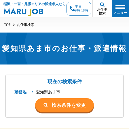
稲沢・一宮・尾張エリアの派遣求人なら
平日
MARU
J
OB
お仕事
9時-18時
メニュー
検索
TOP
お仕事検索
愛知県あま市のお仕事・派遣情報
現在の検索条件
勤務地 ：
愛知県
あま市
検索条件を変更