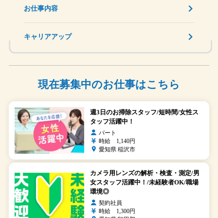
お仕事内容
キャリアアップ
現在募集中のお仕事はこちら
週3日のお掃除スタッフ/短時間/女性ス
タッフ活躍中！
パート
時給 1,140円
愛知県 稲沢市
カメラ用レンズの解析・検査・測定/男
女スタッフ活躍中！/未経験者OK/職場
環境◎
契約社員
時給 1,300円