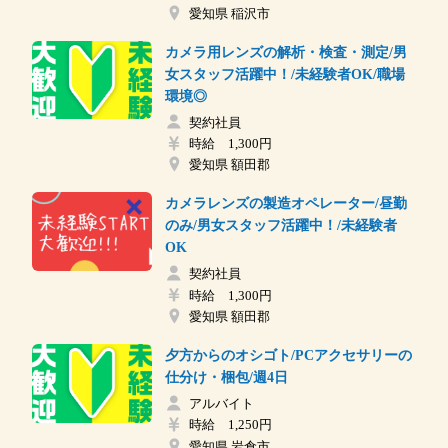
愛知県 稲沢市
カメラ用レンズの解析・検査・測定/男
女スタッフ活躍中！/未経験者OK/職場
環境◎
契約社員
時給 1,300円
愛知県 額田郡
カメラレンズの製造オペレーター/昼勤
のみ/男女スタッフ活躍中！/未経験者
OK
契約社員
時給 1,300円
愛知県 額田郡
夕方からのオシゴト/PCアクセサリーの
仕分け・梱包/週4日
アルバイト
時給 1,250円
愛知県 岩倉市