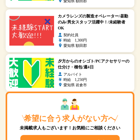
愛知県 額田郡
カメラレンズの製造オペレーター/昼勤
のみ/男女スタッフ活躍中！/未経験者
OK
契約社員
時給 1,300円
愛知県 額田郡
夕方からのオシゴト/PCアクセサリーの
仕分け・梱包/週4日
アルバイト
時給 1,250円
愛知県 岩倉市
希望に合う求人がない方へ
未掲載求人もございます！お気軽にご相談ください