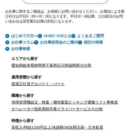
お仕事に関するご相談は、お気軽にお問い合わせください。お電話による受
け付けは平日9：00〜18：00となります。平日18：00以降、土日祝日のお問
い合わせは翌営業日以降の対応になります。
はじめての方へ
MARU JOBとは
よくあるご質問
お仕事コラム
お仕事説明会のご案内
稲沢の特徴
お仕事検索
エリアから探す
愛知県
岐阜県
静岡県
千葉県
石川県
福岡県
大分県
雇用形態から探す
派遣
正社員
アルバイト・パート
職種から探す
清掃
管理職
組立・検査・梱包
製造
ピッキング
運搬
リフト
事務員
オペレーター
技術系
軽作業
ドライバー
サービス
その他
特徴から探す
高収入(時給1200円以上)
未経験OK
短期
主婦・主夫歓迎