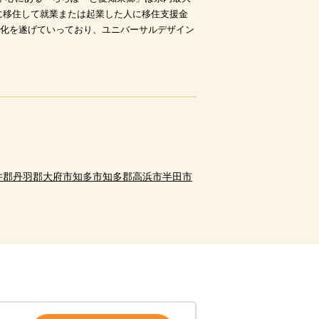
に移住して就業または起業した人に移住支援金
変化を遂げていっており、ユニバーサルデザイン
井郡
丹羽郡
大府市
知多市
知多郡
高浜市
半田市