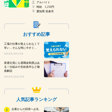
アルバイト
時給 1,250円
愛知県 岩倉市
おすすめ記事
工場の仕事が覚えられなくて
辛い…そんな時に今すぐ...
2023/07/26
派遣社員にも退職金制度はあ
る！仕組みや支給条件など徹
底解説
2023/06/30
人気記事ランキング
企業からの回答へお礼