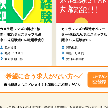
カメラ用レンズの解析・検
カメラレンズの製造オペレー
査・測定/男女スタッフ活躍
ター/昼勤のみ/男女スタッフ活
中！/未経験者OK/職場環境◎
躍中！/未経験者OK
契約社員
契約社員
時給 1,300円
時給 1,300円
愛知県 額田郡
愛知県 額田郡
希望に合う求人がない方へ
1分でカン
登録
未掲載求人もございます！お気軽にご相談ください
る、人口約4.4万人の地域です。愛知郡は東郷町から成り立っています。町