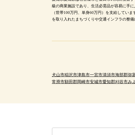
級の商業施設であり、生活必需品が容易に手に
（世帯100万円、単身60万円）を支給して
を取り入れたまちづくりや交通インフラの整備
犬山市
稲沢市
津島市
一宮市
清須市
海部郡
弥
常滑市
額田郡
岡崎市
安城市
愛知郡
刈谷市
み