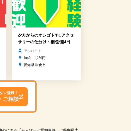
夕方からのオシゴト/PCアクセ
サリーの仕分け・梱包/週4日
アルバイト
時給 1,250円
愛知県 岩倉市
タン登録！
・ご相談
の中心にある「ららぽーと愛知東郷」は県内最大