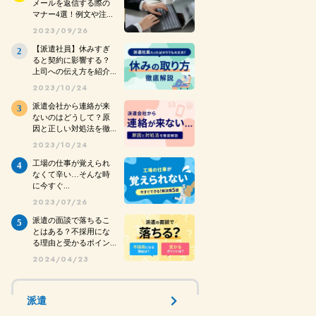
メールを返信する際の
マナー4選！例文や注...
2023/09/26
【派遣社員】休みすぎ
ると契約に影響する？
上司への伝え方を紹介...
2023/10/24
派遣会社から連絡が来
ないのはどうして？原
因と正しい対処法を徹...
2023/10/24
工場の仕事が覚えられ
なくて辛い…そんな時
に今すぐ...
2023/07/26
派遣の面談で落ちるこ
とはある？不採用にな
る理由と受かるポイン...
2024/04/23
派遣