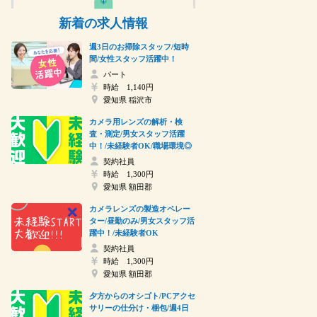
新着の求人情報
週3日のお掃除スタッフ/短時
間/女性スタッフ活躍中！
パート
時給 1,140円
愛知県 稲沢市
カメラ用レンズの解析・検
査・測定/男女スタッフ活躍
中！/未経験者OK/職場環境◎
契約社員
時給 1,300円
愛知県 額田郡
カメラレンズの製造オペレー
ター/昼勤のみ/男女スタッフ活
躍中！/未経験者OK
契約社員
時給 1,300円
愛知県 額田郡
夕方からのオシゴト/PCアクセ
サリーの仕分け・梱包/週4日