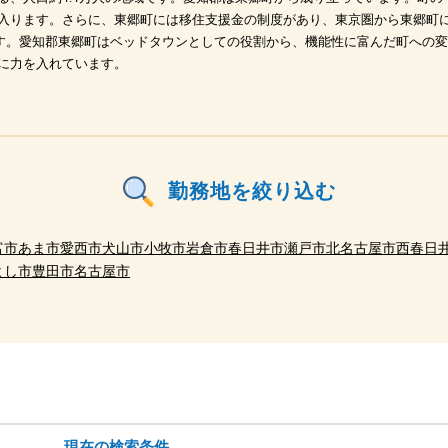
入ります。さらに、東郷町には移住支援金の制度があり、東京圏から東郷町
います。愛知郡東郷町はベッドタウンとしての役割から、機能性に富んだ町への
に力を入れています。
勤務地を絞り込む
富市
あま市
愛西市
犬山市
小牧市
岩倉市
春日井市
瀬戸市
北名古屋市
西春日
よし市
豊田市
名古屋市
現在の検索条件