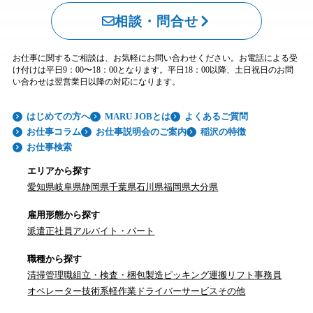
相談・問合せ
お仕事に関するご相談は、お気軽にお問い合わせください。お電話による受
け付けは平日9：00〜18：00となります。平日18：00以降、土日祝日のお問
い合わせは翌営業日以降の対応になります。
はじめての方へ
MARU JOBとは
よくあるご質問
お仕事コラム
お仕事説明会のご案内
稲沢の特徴
お仕事検索
エリアから探す
愛知県
岐阜県
静岡県
千葉県
石川県
福岡県
大分県
雇用形態から探す
派遣
正社員
アルバイト・パート
職種から探す
清掃
管理職
組立・検査・梱包
製造
ピッキング
運搬
リフト
事務員
オペレーター
技術系
軽作業
ドライバー
サービス
その他