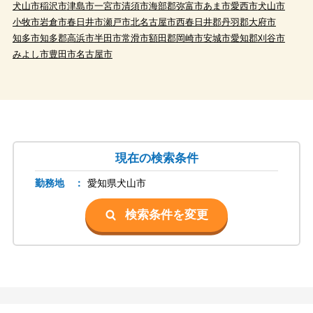
犬山市
稲沢市
津島市
一宮市
清須市
海部郡
弥富市
あま市
愛西市
犬山市
小牧市
岩倉市
春日井市
瀬戸市
北名古屋市
西春日井郡
丹羽郡
大府市
知多市
知多郡
高浜市
半田市
常滑市
額田郡
岡崎市
安城市
愛知郡
刈谷市
みよし市
豊田市
名古屋市
現在の検索条件
勤務地 ：
愛知県
犬山市
検索条件を変更