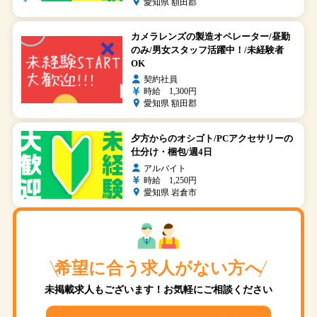
愛知県 額田郡
カメラレンズの製造オペレーター/昼勤
のみ/男女スタッフ活躍中！/未経験者
OK
契約社員
時給 1,300円
愛知県 額田郡
夕方からのオシゴト/PCアクセサリーの
仕分け・梱包/週4日
アルバイト
時給 1,250円
愛知県 岩倉市
希望に合う求人がない方へ
未掲載求人もございます！お気軽にご相談ください