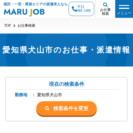
稲沢・一宮・尾張エリアの派遣求人なら
平日
MARU
J
OB
お仕事
9時-18時
メニュー
検索
TOP
お仕事検索
愛知県犬山市のお仕事・派遣情報
現在の検索条件
勤務地 ：
愛知県
犬山市
検索条件を変更