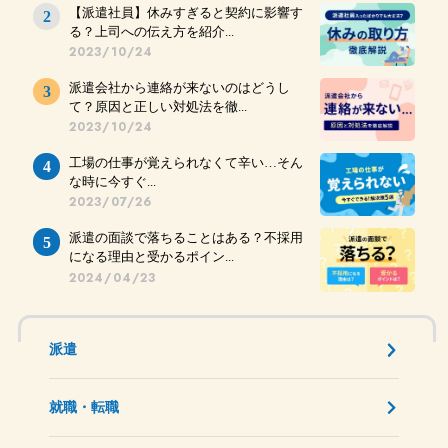
【派遣社員】休みすぎると契約に影響す
る？上司への伝え方を紹介...
2023/10/24
派遣会社から連絡が来ないのはどうし
て？原因と正しい対処法を徹...
2023/10/24
工場の仕事が覚えられなくて辛い…そん
な時に今すぐ...
2023/07/26
派遣の面談で落ちることはある？不採用
になる理由と受かるポイン...
2024/04/23
派遣
就職・転職