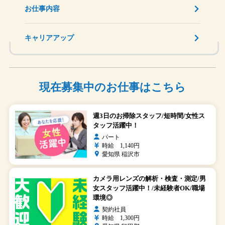
お仕事内容
キャリアアップ
現在募集中のお仕事はこちら
週3日のお掃除スタッフ/短時間/女性ス
タッフ活躍中！
パート
時給 1,140円
愛知県 稲沢市
カメラ用レンズの解析・検査・測定/男
女スタッフ活躍中！/未経験者OK/職場
環境◎
契約社員
時給 1,300円