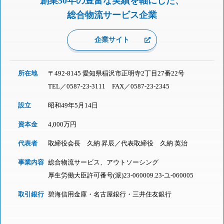
創業50年の豊富な実績を軸にした、
総合物流サービス企業
企業サイト
所在地
〒492-8145 愛知県稲沢市正明寺2丁目27番22号
TEL／
0587-23-3111
FAX／0587-23-2345
設立
昭和49年5月14日
資本金
4,000万円
代表者
取締役会長 久納 昇辰／代表取締役 久納 英治
事業内容
総合物流サービス、アウトソーシング
厚生労働大臣許可番号(派)23-060009.23-ユ-060005
取引銀行
碧海信用金庫・名古屋銀行・三井住友銀行